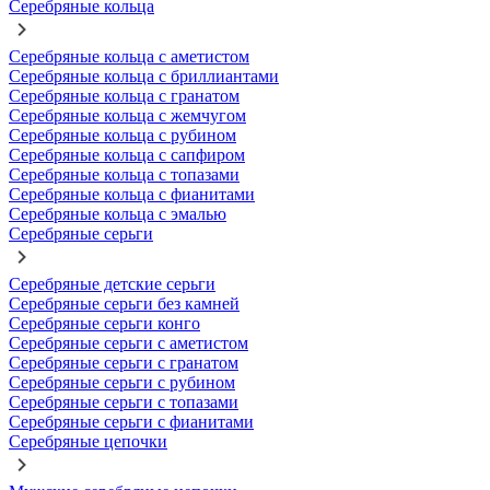
Серебряные кольца
Серебряные кольца с аметистом
Серебряные кольца с бриллиантами
Серебряные кольца с гранатом
Серебряные кольца с жемчугом
Серебряные кольца с рубином
Серебряные кольца с сапфиром
Серебряные кольца с топазами
Серебряные кольца с фианитами
Серебряные кольца с эмалью
Серебряные серьги
Серебряные детские серьги
Серебряные серьги без камней
Серебряные серьги конго
Серебряные серьги с аметистом
Серебряные серьги с гранатом
Серебряные серьги с рубином
Серебряные серьги с топазами
Серебряные серьги с фианитами
Серебряные цепочки