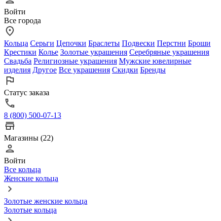
Войти
Все города
Кольца
Серьги
Цепочки
Браслеты
Подвески
Перстни
Броши
Крестики
Колье
Золотые украшения
Серебряные украшения
Свадьба
Религиозные украшения
Мужские ювелирные
изделия
Другое
Все украшения
Скидки
Бренды
Статус заказа
8 (800) 500-07-13
Магазины (22)
Войти
Все кольца
Женские кольца
Золотые женские кольца
Золотые кольца