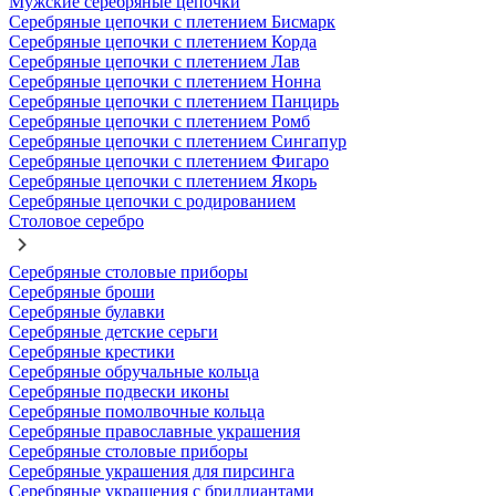
Мужские серебряные цепочки
Серебряные цепочки с плетением Бисмарк
Серебряные цепочки с плетением Корда
Серебряные цепочки с плетением Лав
Серебряные цепочки с плетением Нонна
Серебряные цепочки с плетением Панцирь
Серебряные цепочки с плетением Ромб
Серебряные цепочки с плетением Сингапур
Серебряные цепочки с плетением Фигаро
Серебряные цепочки с плетением Якорь
Серебряные цепочки с родированием
Столовое серебро
Серебряные столовые приборы
Серебряные броши
Серебряные булавки
Серебряные детские серьги
Серебряные крестики
Серебряные обручальные кольца
Серебряные подвески иконы
Серебряные помолвочные кольца
Серебряные православные украшения
Серебряные столовые приборы
Серебряные украшения для пирсинга
Серебряные украшения с бриллиантами