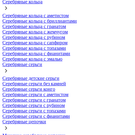
Серебряные кольца
Серебряные кольца с аметистом
Серебряные кольца с бриллиантами
Серебряные кольца с гранатом
Серебряные кольца с жемчугом
Серебряные кольца с рубином
Серебряные кольца с сапфиром
Серебряные кольца с топазами
Серебряные кольца с фианитами
Серебряные кольца с эмалью
Серебряные серьги
Серебряные детские серьги
Серебряные серьги без камней
Серебряные серьги конго
Серебряные серьги с аметистом
Серебряные серьги с гранатом
Серебряные серьги с рубином
Серебряные серьги с топазами
Серебряные серьги с фианитами
Серебряные цепочки