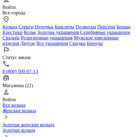
Войти
Все города
Кольца
Серьги
Цепочки
Браслеты
Подвески
Перстни
Броши
Крестики
Колье
Золотые украшения
Серебряные украшения
Свадьба
Религиозные украшения
Мужские ювелирные
изделия
Другое
Все украшения
Скидки
Бренды
Статус заказа
8 (800) 500-07-13
Магазины (22)
Войти
Все кольца
Женские кольца
Золотые женские кольца
Золотые кольца