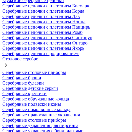
Мужские серебряные цепочки
Серебряные цепочки с плетением Бисмарк
Серебряные цепочки с плетением Корда
Серебряные цепочки с плетением Лав
Серебряные цепочки с плетением Нонна
Серебряные цепочки с плетением Панцирь
Серебряные цепочки с плетением Ромб
Серебряные цепочки с плетением Сингапур
Серебряные цепочки с плетением Фигаро
Серебряные цепочки с плетением Якорь
Серебряные цепочки с родированием
Столовое серебро
Серебряные столовые приборы
Серебряные броши
Серебряные булавки
Серебряные детские серьги
Серебряные крестики
Серебряные обручальные кольца
Серебряные подвески иконы
Серебряные помолвочные кольца
Серебряные православные украшения
Серебряные столовые приборы
Серебряные украшения для пирсинга
Серебряные украшения с бриллиантами