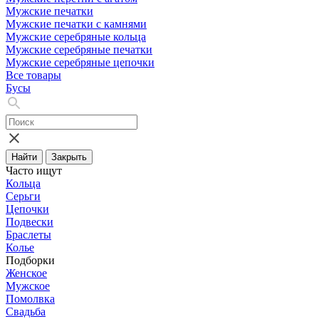
Мужские печатки
Мужские печатки с камнями
Мужские серебряные кольца
Мужские серебряные печатки
Мужские серебряные цепочки
Все товары
Бусы
Найти
Закрыть
Часто ищут
Кольца
Серьги
Цепочки
Подвески
Браслеты
Колье
Подборки
Женское
Мужское
Помолвка
Свадьба