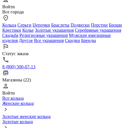
Войти
Все города
Кольца
Серьги
Цепочки
Браслеты
Подвески
Перстни
Броши
Крестики
Колье
Золотые украшения
Серебряные украшения
Свадьба
Религиозные украшения
Мужские ювелирные
изделия
Другое
Все украшения
Скидки
Бренды
Статус заказа
8 (800) 500-07-13
Магазины (22)
Войти
Все кольца
Женские кольца
Золотые женские кольца
Золотые кольца