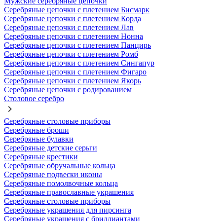
Мужские серебряные цепочки
Серебряные цепочки с плетением Бисмарк
Серебряные цепочки с плетением Корда
Серебряные цепочки с плетением Лав
Серебряные цепочки с плетением Нонна
Серебряные цепочки с плетением Панцирь
Серебряные цепочки с плетением Ромб
Серебряные цепочки с плетением Сингапур
Серебряные цепочки с плетением Фигаро
Серебряные цепочки с плетением Якорь
Серебряные цепочки с родированием
Столовое серебро
Серебряные столовые приборы
Серебряные броши
Серебряные булавки
Серебряные детские серьги
Серебряные крестики
Серебряные обручальные кольца
Серебряные подвески иконы
Серебряные помолвочные кольца
Серебряные православные украшения
Серебряные столовые приборы
Серебряные украшения для пирсинга
Серебряные украшения с бриллиантами