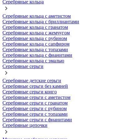
Серебряные кольца
Серебряные кольца с аметистом
Серебряные кольца с бриллиантами
Серебряные кольца с гранатом
Серебряные кольца с жемчугом
Серебряные кольца с рубином
Серебряные кольца с сапфиром
Серебряные кольца с топазами
Серебряные кольца с фианитами
Серебряные кольца с эмалью
Серебряные серьги
Серебряные детские серьги
Серебряные серьги без камней
Серебряные серьги конго
Серебряные серьги с аметистом
Серебряные серьги с гранатом
Серебряные серьги с рубином
Серебряные серьги с топазами
Серебряные серьги с фианитами
Серебряные цепочки