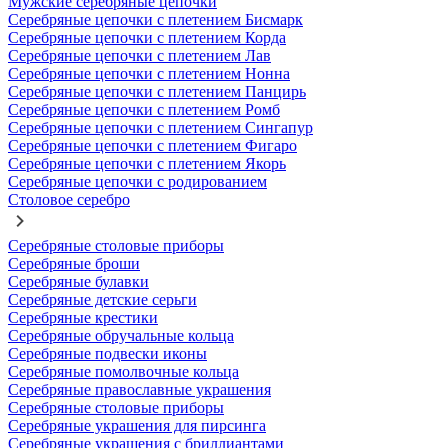
Мужские серебряные цепочки
Серебряные цепочки с плетением Бисмарк
Серебряные цепочки с плетением Корда
Серебряные цепочки с плетением Лав
Серебряные цепочки с плетением Нонна
Серебряные цепочки с плетением Панцирь
Серебряные цепочки с плетением Ромб
Серебряные цепочки с плетением Сингапур
Серебряные цепочки с плетением Фигаро
Серебряные цепочки с плетением Якорь
Серебряные цепочки с родированием
Столовое серебро
Серебряные столовые приборы
Серебряные броши
Серебряные булавки
Серебряные детские серьги
Серебряные крестики
Серебряные обручальные кольца
Серебряные подвески иконы
Серебряные помолвочные кольца
Серебряные православные украшения
Серебряные столовые приборы
Серебряные украшения для пирсинга
Серебряные украшения с бриллиантами