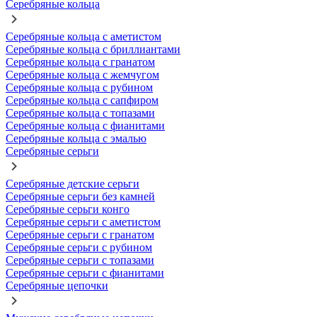
Серебряные кольца
Серебряные кольца с аметистом
Серебряные кольца с бриллиантами
Серебряные кольца с гранатом
Серебряные кольца с жемчугом
Серебряные кольца с рубином
Серебряные кольца с сапфиром
Серебряные кольца с топазами
Серебряные кольца с фианитами
Серебряные кольца с эмалью
Серебряные серьги
Серебряные детские серьги
Серебряные серьги без камней
Серебряные серьги конго
Серебряные серьги с аметистом
Серебряные серьги с гранатом
Серебряные серьги с рубином
Серебряные серьги с топазами
Серебряные серьги с фианитами
Серебряные цепочки