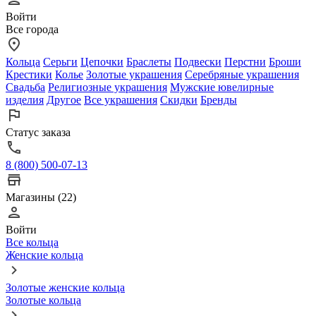
Войти
Все города
Кольца
Серьги
Цепочки
Браслеты
Подвески
Перстни
Броши
Крестики
Колье
Золотые украшения
Серебряные украшения
Свадьба
Религиозные украшения
Мужские ювелирные
изделия
Другое
Все украшения
Скидки
Бренды
Статус заказа
8 (800) 500-07-13
Магазины (22)
Войти
Все кольца
Женские кольца
Золотые женские кольца
Золотые кольца