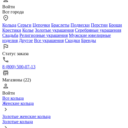
Войти
Все города
Кольца
Серьги
Цепочки
Браслеты
Подвески
Перстни
Броши
Крестики
Колье
Золотые украшения
Серебряные украшения
Свадьба
Религиозные украшения
Мужские ювелирные
изделия
Другое
Все украшения
Скидки
Бренды
Статус заказа
8 (800) 500-07-13
Магазины (22)
Войти
Все кольца
Женские кольца
Золотые женские кольца
Золотые кольца