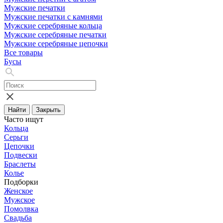
Мужские печатки
Мужские печатки с камнями
Мужские серебряные кольца
Мужские серебряные печатки
Мужские серебряные цепочки
Все товары
Бусы
Найти
Закрыть
Часто ищут
Кольца
Серьги
Цепочки
Подвески
Браслеты
Колье
Подборки
Женское
Мужское
Помолвка
Свадьба