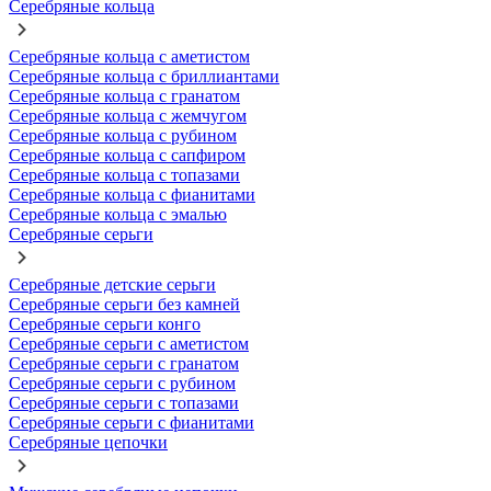
Серебряные кольца
Серебряные кольца с аметистом
Серебряные кольца с бриллиантами
Серебряные кольца с гранатом
Серебряные кольца с жемчугом
Серебряные кольца с рубином
Серебряные кольца с сапфиром
Серебряные кольца с топазами
Серебряные кольца с фианитами
Серебряные кольца с эмалью
Серебряные серьги
Серебряные детские серьги
Серебряные серьги без камней
Серебряные серьги конго
Серебряные серьги с аметистом
Серебряные серьги с гранатом
Серебряные серьги с рубином
Серебряные серьги с топазами
Серебряные серьги с фианитами
Серебряные цепочки