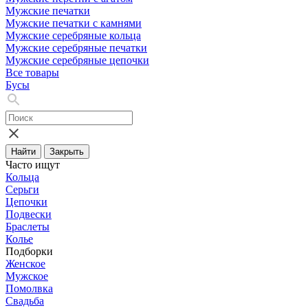
Мужские печатки
Мужские печатки с камнями
Мужские серебряные кольца
Мужские серебряные печатки
Мужские серебряные цепочки
Все товары
Бусы
Найти
Закрыть
Часто ищут
Кольца
Серьги
Цепочки
Подвески
Браслеты
Колье
Подборки
Женское
Мужское
Помолвка
Свадьба