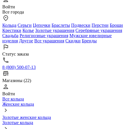
Войти
Все города
Кольца
Серьги
Цепочки
Браслеты
Подвески
Перстни
Броши
Крестики
Колье
Золотые украшения
Серебряные украшения
Свадьба
Религиозные украшения
Мужские ювелирные
изделия
Другое
Все украшения
Скидки
Бренды
Статус заказа
8 (800) 500-07-13
Магазины (22)
Войти
Все кольца
Женские кольца
Золотые женские кольца
Золотые кольца