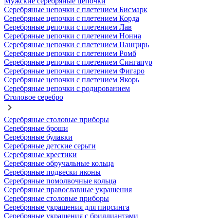
Мужские серебряные цепочки
Серебряные цепочки с плетением Бисмарк
Серебряные цепочки с плетением Корда
Серебряные цепочки с плетением Лав
Серебряные цепочки с плетением Нонна
Серебряные цепочки с плетением Панцирь
Серебряные цепочки с плетением Ромб
Серебряные цепочки с плетением Сингапур
Серебряные цепочки с плетением Фигаро
Серебряные цепочки с плетением Якорь
Серебряные цепочки с родированием
Столовое серебро
Серебряные столовые приборы
Серебряные броши
Серебряные булавки
Серебряные детские серьги
Серебряные крестики
Серебряные обручальные кольца
Серебряные подвески иконы
Серебряные помолвочные кольца
Серебряные православные украшения
Серебряные столовые приборы
Серебряные украшения для пирсинга
Серебряные украшения с бриллиантами