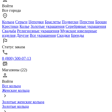
Войти
Все города
Кольца
Серьги
Цепочки
Браслеты
Подвески
Перстни
Броши
Крестики
Колье
Золотые украшения
Серебряные украшения
Свадьба
Религиозные украшения
Мужские ювелирные
изделия
Другое
Все украшения
Скидки
Бренды
Статус заказа
8 (800) 500-07-13
Магазины (22)
Войти
Все кольца
Женские кольца
Золотые женские кольца
Золотые кольца