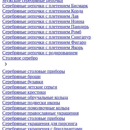
Мужские серебряные цепочки
Серебряные цепочки с плетением Бисмарк
Серебряные цепочки с плетением Корда
Серебряные цепочки с плетением Лав
Серебряные цепочки с плетением Нонна
Серебряные цепочки с плетением Панцирь
Серебряные цепочки с плетением Ромб
Серебряные цепочки с плетением Сингапур
Серебряные цепочки с плетением Фигаро
Серебряные цепочки с плетением Якорь
Серебряные цепочки с родированием
Столовое серебро
Серебряные столовые приборы
Серебряные броши
Серебряные булавки
Серебряные детские серьги
Серебряные крестики
Серебряные обручальные кольца
Серебряные подвески иконы
Серебряные помолвочные кольца
Серебряные православные украшения
Серебряные столовые приборы
Серебряные украшения для пирсинга
Серебряные украшения с бриллиантами