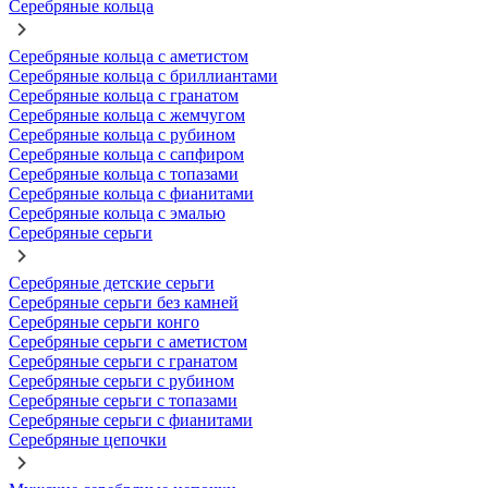
Серебряные кольца
Серебряные кольца с аметистом
Серебряные кольца с бриллиантами
Серебряные кольца с гранатом
Серебряные кольца с жемчугом
Серебряные кольца с рубином
Серебряные кольца с сапфиром
Серебряные кольца с топазами
Серебряные кольца с фианитами
Серебряные кольца с эмалью
Серебряные серьги
Серебряные детские серьги
Серебряные серьги без камней
Серебряные серьги конго
Серебряные серьги с аметистом
Серебряные серьги с гранатом
Серебряные серьги с рубином
Серебряные серьги с топазами
Серебряные серьги с фианитами
Серебряные цепочки