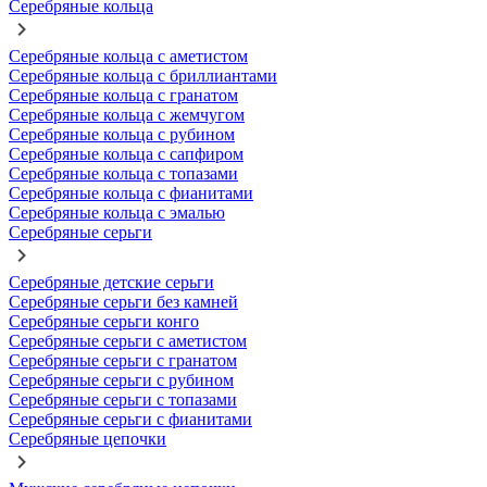
Серебряные кольца
Серебряные кольца с аметистом
Серебряные кольца с бриллиантами
Серебряные кольца с гранатом
Серебряные кольца с жемчугом
Серебряные кольца с рубином
Серебряные кольца с сапфиром
Серебряные кольца с топазами
Серебряные кольца с фианитами
Серебряные кольца с эмалью
Серебряные серьги
Серебряные детские серьги
Серебряные серьги без камней
Серебряные серьги конго
Серебряные серьги с аметистом
Серебряные серьги с гранатом
Серебряные серьги с рубином
Серебряные серьги с топазами
Серебряные серьги с фианитами
Серебряные цепочки