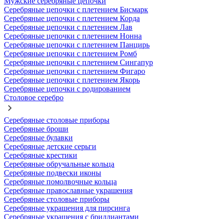
Мужские серебряные цепочки
Серебряные цепочки с плетением Бисмарк
Серебряные цепочки с плетением Корда
Серебряные цепочки с плетением Лав
Серебряные цепочки с плетением Нонна
Серебряные цепочки с плетением Панцирь
Серебряные цепочки с плетением Ромб
Серебряные цепочки с плетением Сингапур
Серебряные цепочки с плетением Фигаро
Серебряные цепочки с плетением Якорь
Серебряные цепочки с родированием
Столовое серебро
Серебряные столовые приборы
Серебряные броши
Серебряные булавки
Серебряные детские серьги
Серебряные крестики
Серебряные обручальные кольца
Серебряные подвески иконы
Серебряные помолвочные кольца
Серебряные православные украшения
Серебряные столовые приборы
Серебряные украшения для пирсинга
Серебряные украшения с бриллиантами