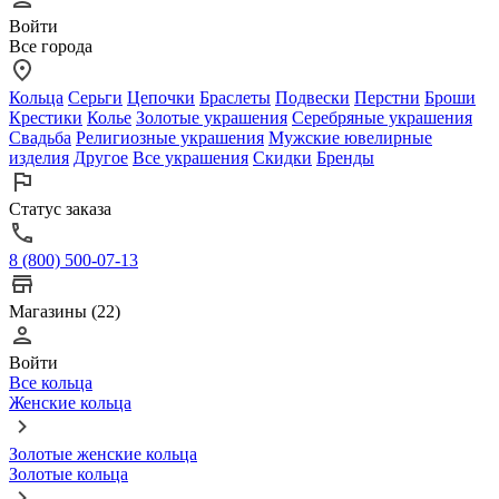
Войти
Все города
Кольца
Серьги
Цепочки
Браслеты
Подвески
Перстни
Броши
Крестики
Колье
Золотые украшения
Серебряные украшения
Свадьба
Религиозные украшения
Мужские ювелирные
изделия
Другое
Все украшения
Скидки
Бренды
Статус заказа
8 (800) 500-07-13
Магазины (22)
Войти
Все кольца
Женские кольца
Золотые женские кольца
Золотые кольца