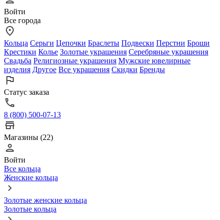
Войти
Все города
Кольца
Серьги
Цепочки
Браслеты
Подвески
Перстни
Броши
Крестики
Колье
Золотые украшения
Серебряные украшения
Свадьба
Религиозные украшения
Мужские ювелирные
изделия
Другое
Все украшения
Скидки
Бренды
Статус заказа
8 (800) 500-07-13
Магазины (22)
Войти
Все кольца
Женские кольца
Золотые женские кольца
Золотые кольца