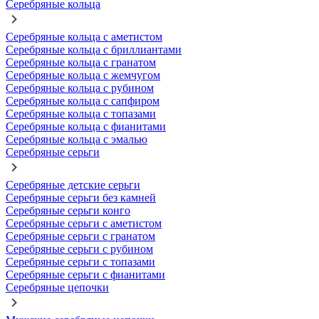
Серебряные кольца
Серебряные кольца с аметистом
Серебряные кольца с бриллиантами
Серебряные кольца с гранатом
Серебряные кольца с жемчугом
Серебряные кольца с рубином
Серебряные кольца с сапфиром
Серебряные кольца с топазами
Серебряные кольца с фианитами
Серебряные кольца с эмалью
Серебряные серьги
Серебряные детские серьги
Серебряные серьги без камней
Серебряные серьги конго
Серебряные серьги с аметистом
Серебряные серьги с гранатом
Серебряные серьги с рубином
Серебряные серьги с топазами
Серебряные серьги с фианитами
Серебряные цепочки