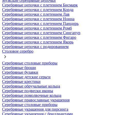
Мужские серебряные цепочки
Серебряные цепочки с плетением Бисмарк
Серебряные цепочки с плетением Корда
Серебряные цепочки с плетением Лав
Серебряные цепочки с плетением Нонна
Серебряные цепочки с плетением Панцирь
Серебряные цепочки с плетением Ромб
Серебряные цепочки с плетением Сингапур
Серебряные цепочки с плетением Фигаро
Серебряные цепочки с плетением Якорь
Серебряные цепочки с родированием
Столовое серебро
Серебряные столовые приборы
Серебряные броши
Серебряные булавки
Серебряные детские серьги
Серебряные крестики
Серебряные обручальные кольца
Серебряные подвески иконы
Серебряные помолвочные кольца
Серебряные православные украшения
Серебряные столовые приборы
Серебряные украшения для пирсинга
Серебряные украшения с бриллиантами