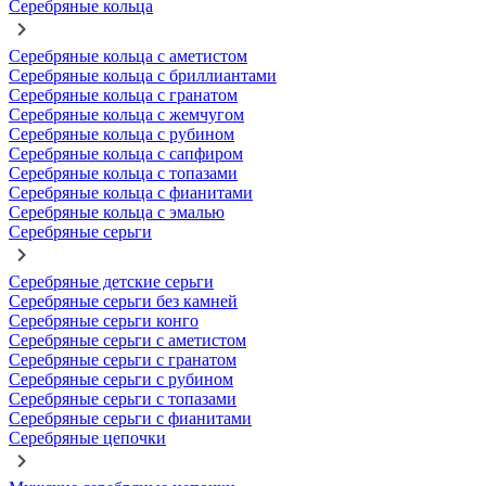
Серебряные кольца
Серебряные кольца с аметистом
Серебряные кольца с бриллиантами
Серебряные кольца с гранатом
Серебряные кольца с жемчугом
Серебряные кольца с рубином
Серебряные кольца с сапфиром
Серебряные кольца с топазами
Серебряные кольца с фианитами
Серебряные кольца с эмалью
Серебряные серьги
Серебряные детские серьги
Серебряные серьги без камней
Серебряные серьги конго
Серебряные серьги с аметистом
Серебряные серьги с гранатом
Серебряные серьги с рубином
Серебряные серьги с топазами
Серебряные серьги с фианитами
Серебряные цепочки