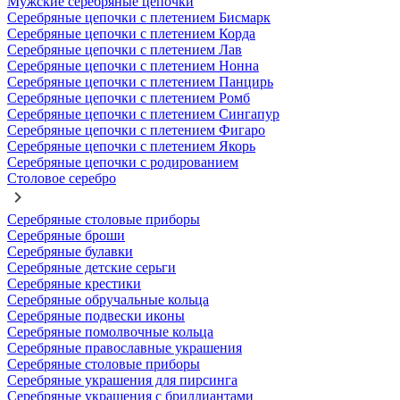
Мужские серебряные цепочки
Серебряные цепочки с плетением Бисмарк
Серебряные цепочки с плетением Корда
Серебряные цепочки с плетением Лав
Серебряные цепочки с плетением Нонна
Серебряные цепочки с плетением Панцирь
Серебряные цепочки с плетением Ромб
Серебряные цепочки с плетением Сингапур
Серебряные цепочки с плетением Фигаро
Серебряные цепочки с плетением Якорь
Серебряные цепочки с родированием
Столовое серебро
Серебряные столовые приборы
Серебряные броши
Серебряные булавки
Серебряные детские серьги
Серебряные крестики
Серебряные обручальные кольца
Серебряные подвески иконы
Серебряные помолвочные кольца
Серебряные православные украшения
Серебряные столовые приборы
Серебряные украшения для пирсинга
Серебряные украшения с бриллиантами