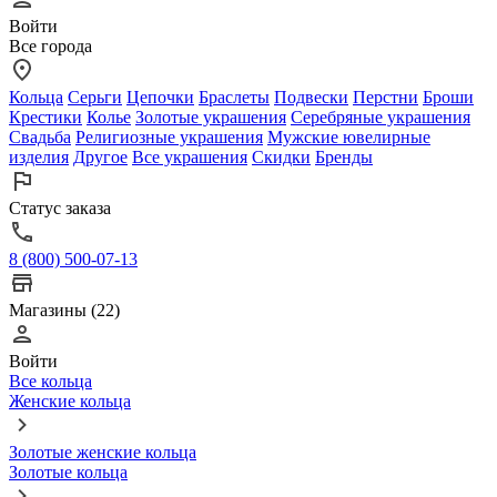
Войти
Все города
Кольца
Серьги
Цепочки
Браслеты
Подвески
Перстни
Броши
Крестики
Колье
Золотые украшения
Серебряные украшения
Свадьба
Религиозные украшения
Мужские ювелирные
изделия
Другое
Все украшения
Скидки
Бренды
Статус заказа
8 (800) 500-07-13
Магазины (22)
Войти
Все кольца
Женские кольца
Золотые женские кольца
Золотые кольца