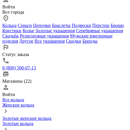
Войти
Все города
Кольца
Серьги
Цепочки
Браслеты
Подвески
Перстни
Броши
Крестики
Колье
Золотые украшения
Серебряные украшения
Свадьба
Религиозные украшения
Мужские ювелирные
изделия
Другое
Все украшения
Скидки
Бренды
Статус заказа
8 (800) 500-07-13
Магазины (22)
Войти
Все кольца
Женские кольца
Золотые женские кольца
Золотые кольца