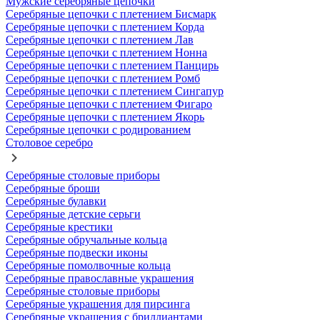
Мужские серебряные цепочки
Серебряные цепочки с плетением Бисмарк
Серебряные цепочки с плетением Корда
Серебряные цепочки с плетением Лав
Серебряные цепочки с плетением Нонна
Серебряные цепочки с плетением Панцирь
Серебряные цепочки с плетением Ромб
Серебряные цепочки с плетением Сингапур
Серебряные цепочки с плетением Фигаро
Серебряные цепочки с плетением Якорь
Серебряные цепочки с родированием
Столовое серебро
Серебряные столовые приборы
Серебряные броши
Серебряные булавки
Серебряные детские серьги
Серебряные крестики
Серебряные обручальные кольца
Серебряные подвески иконы
Серебряные помолвочные кольца
Серебряные православные украшения
Серебряные столовые приборы
Серебряные украшения для пирсинга
Серебряные украшения с бриллиантами