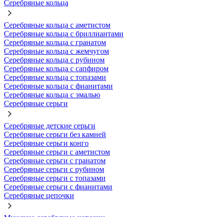
Серебряные кольца
Серебряные кольца с аметистом
Серебряные кольца с бриллиантами
Серебряные кольца с гранатом
Серебряные кольца с жемчугом
Серебряные кольца с рубином
Серебряные кольца с сапфиром
Серебряные кольца с топазами
Серебряные кольца с фианитами
Серебряные кольца с эмалью
Серебряные серьги
Серебряные детские серьги
Серебряные серьги без камней
Серебряные серьги конго
Серебряные серьги с аметистом
Серебряные серьги с гранатом
Серебряные серьги с рубином
Серебряные серьги с топазами
Серебряные серьги с фианитами
Серебряные цепочки