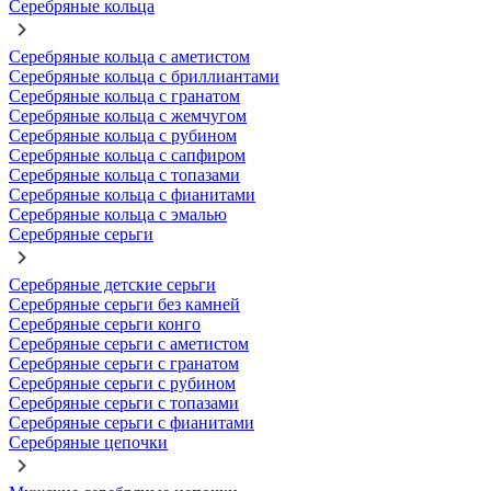
Серебряные кольца
Серебряные кольца с аметистом
Серебряные кольца с бриллиантами
Серебряные кольца с гранатом
Серебряные кольца с жемчугом
Серебряные кольца с рубином
Серебряные кольца с сапфиром
Серебряные кольца с топазами
Серебряные кольца с фианитами
Серебряные кольца с эмалью
Серебряные серьги
Серебряные детские серьги
Серебряные серьги без камней
Серебряные серьги конго
Серебряные серьги с аметистом
Серебряные серьги с гранатом
Серебряные серьги с рубином
Серебряные серьги с топазами
Серебряные серьги с фианитами
Серебряные цепочки