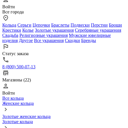
Войти
Все города
Кольца
Серьги
Цепочки
Браслеты
Подвески
Перстни
Броши
Крестики
Колье
Золотые украшения
Серебряные украшения
Свадьба
Религиозные украшения
Мужские ювелирные
изделия
Другое
Все украшения
Скидки
Бренды
Статус заказа
8 (800) 500-07-13
Магазины (22)
Войти
Все кольца
Женские кольца
Золотые женские кольца
Золотые кольца