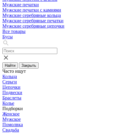
Мужские печатки
Мужские печатки с камнями
Мужские серебряные кольца
Мужские серебряные печатки
Мужские серебряные цепочки
Все товары
Бусы
Найти
Закрыть
Часто ищут
Кольца
Серьги
Цепочки
Подвески
Браслеты
Колье
Подборки
Женское
Мужское
Помолвка
Свадьба