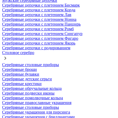
Мужские серебряные цепочки
Серебряные цепочки с плетением Бисмарк
Серебряные цепочки с плетением Корда
Серебряные цепочки с плетением Лав
Серебряные цепочки с плетением Нонна
Серебряные цепочки с плетением Панцирь
Серебряные цепочки с плетением Ромб
Серебряные цепочки с плетением Сингапур
Серебряные цепочки с плетением Фигаро
Серебряные цепочки с плетением Якорь
Серебряные цепочки с родированием
Столовое серебро
Серебряные столовые приборы
Серебряные броши
Серебряные булавки
Серебряные детские серьги
Серебряные крестики
Серебряные обручальные кольца
Серебряные подвески иконы
Серебряные помолвочные кольца
Серебряные православные украшения
Серебряные столовые приборы
Серебряные украшения для пирсинга
Серебряные украшения с бриллиантами