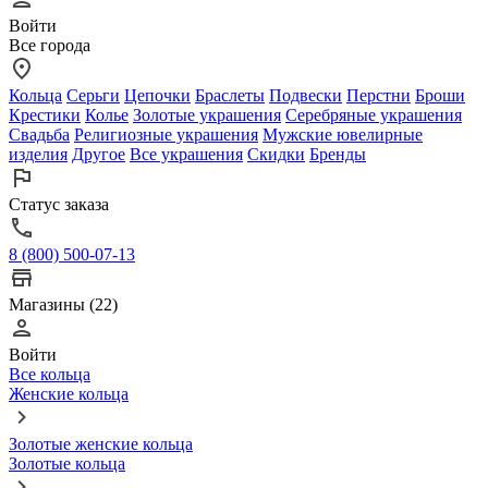
Войти
Все города
Кольца
Серьги
Цепочки
Браслеты
Подвески
Перстни
Броши
Крестики
Колье
Золотые украшения
Серебряные украшения
Свадьба
Религиозные украшения
Мужские ювелирные
изделия
Другое
Все украшения
Скидки
Бренды
Статус заказа
8 (800) 500-07-13
Магазины (22)
Войти
Все кольца
Женские кольца
Золотые женские кольца
Золотые кольца