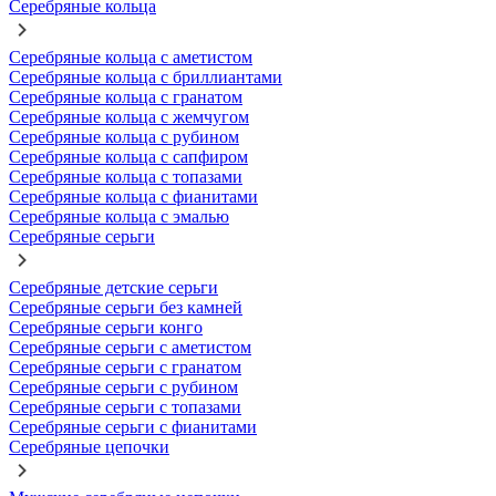
Серебряные кольца
Серебряные кольца с аметистом
Серебряные кольца с бриллиантами
Серебряные кольца с гранатом
Серебряные кольца с жемчугом
Серебряные кольца с рубином
Серебряные кольца с сапфиром
Серебряные кольца с топазами
Серебряные кольца с фианитами
Серебряные кольца с эмалью
Серебряные серьги
Серебряные детские серьги
Серебряные серьги без камней
Серебряные серьги конго
Серебряные серьги с аметистом
Серебряные серьги с гранатом
Серебряные серьги с рубином
Серебряные серьги с топазами
Серебряные серьги с фианитами
Серебряные цепочки