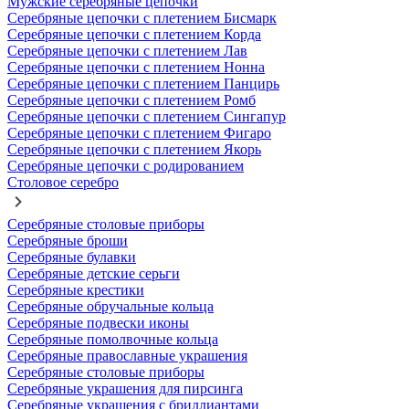
Мужские серебряные цепочки
Серебряные цепочки с плетением Бисмарк
Серебряные цепочки с плетением Корда
Серебряные цепочки с плетением Лав
Серебряные цепочки с плетением Нонна
Серебряные цепочки с плетением Панцирь
Серебряные цепочки с плетением Ромб
Серебряные цепочки с плетением Сингапур
Серебряные цепочки с плетением Фигаро
Серебряные цепочки с плетением Якорь
Серебряные цепочки с родированием
Столовое серебро
Серебряные столовые приборы
Серебряные броши
Серебряные булавки
Серебряные детские серьги
Серебряные крестики
Серебряные обручальные кольца
Серебряные подвески иконы
Серебряные помолвочные кольца
Серебряные православные украшения
Серебряные столовые приборы
Серебряные украшения для пирсинга
Серебряные украшения с бриллиантами