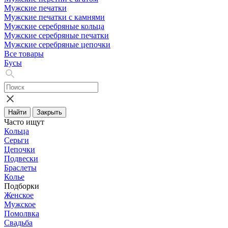
Мужские печатки
Мужские печатки с камнями
Мужские серебряные кольца
Мужские серебряные печатки
Мужские серебряные цепочки
Все товары
Бусы
Найти
Закрыть
Часто ищут
Кольца
Серьги
Цепочки
Подвески
Браслеты
Колье
Подборки
Женское
Мужское
Помолвка
Свадьба