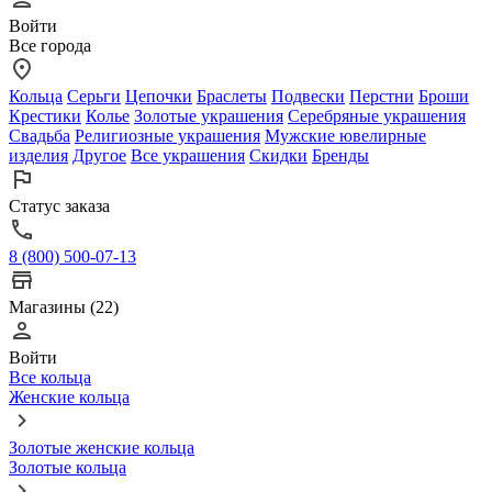
Войти
Все города
Кольца
Серьги
Цепочки
Браслеты
Подвески
Перстни
Броши
Крестики
Колье
Золотые украшения
Серебряные украшения
Свадьба
Религиозные украшения
Мужские ювелирные
изделия
Другое
Все украшения
Скидки
Бренды
Статус заказа
8 (800) 500-07-13
Магазины (22)
Войти
Все кольца
Женские кольца
Золотые женские кольца
Золотые кольца