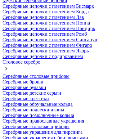
Мужские серебряные цепочки
Серебряные цепочки с плетением Бисмарк
Серебряные цепочки с плетением Корда
Серебряные цепочки с плетением Лав
Серебряные цепочки с плетением Нонна
Серебряные цепочки с плетением Панцирь
Серебряные цепочки с плетением Ромб
Серебряные цепочки с плетением Сингапур
Серебряные цепочки с плетением Фигаро
Серебряные цепочки с плетением Якорь
Серебряные цепочки с родированием
Столовое серебро
Серебряные столовые приборы
Серебряные броши
Серебряные булавки
Серебряные детские серьги
Серебряные крестики
Серебряные обручальные кольца
Серебряные подвески иконы
Серебряные помолвочные кольца
Серебряные православные украшения
Серебряные столовые приборы
Серебряные украшения для пирсинга
Серебряные украшения с бриллиантами