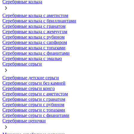
Серебряные кольца
Серебряные кольца с аметистом
Серебряные кольца с бриллиантами
Серебряные кольца с гранатом
Серебряные кольца с жемчугом
Серебряные кольца с рубином
Серебряные кольца с сапфиром
Серебряные кольца с топазами
Серебряные кольца с фианитами
Серебряные кольца с эмалью
Серебряные серьги
Серебряные детские серьги
Серебряные серьги без камней
Серебряные серьги конго
Серебряные серьги с аметистом
Серебряные серьги с гранатом
Серебряные серьги с рубином
Серебряные серьги с топазами
Серебряные серьги с фианитами
Серебряные цепочки