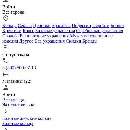
Войти
Все города
Кольца
Серьги
Цепочки
Браслеты
Подвески
Перстни
Броши
Крестики
Колье
Золотые украшения
Серебряные украшения
Свадьба
Религиозные украшения
Мужские ювелирные
изделия
Другое
Все украшения
Скидки
Бренды
Статус заказа
8 (800) 500-07-13
Магазины (22)
Войти
Все кольца
Женские кольца
Золотые женские кольца
Золотые кольца