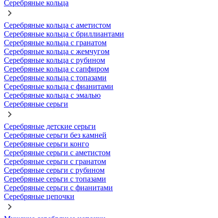
Серебряные кольца
Серебряные кольца с аметистом
Серебряные кольца с бриллиантами
Серебряные кольца с гранатом
Серебряные кольца с жемчугом
Серебряные кольца с рубином
Серебряные кольца с сапфиром
Серебряные кольца с топазами
Серебряные кольца с фианитами
Серебряные кольца с эмалью
Серебряные серьги
Серебряные детские серьги
Серебряные серьги без камней
Серебряные серьги конго
Серебряные серьги с аметистом
Серебряные серьги с гранатом
Серебряные серьги с рубином
Серебряные серьги с топазами
Серебряные серьги с фианитами
Серебряные цепочки