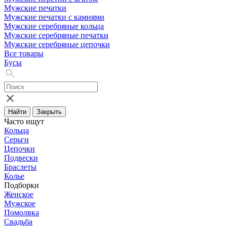
Мужские печатки
Мужские печатки с камнями
Мужские серебряные кольца
Мужские серебряные печатки
Мужские серебряные цепочки
Все товары
Бусы
Найти
Закрыть
Часто ищут
Кольца
Серьги
Цепочки
Подвески
Браслеты
Колье
Подборки
Женское
Мужское
Помолвка
Свадьба