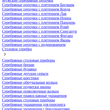
Мужские серебряные цепочки
Серебряные цепочки с плетением Бисмарк
Серебряные цепочки с плетением Корда
Серебряные цепочки с плетением Лав
Серебряные цепочки с плетением Нонна
Серебряные цепочки с плетением Панцирь
Серебряные цепочки с плетением Ромб
Серебряные цепочки с плетением Сингапур
Серебряные цепочки с плетением Фигаро
Серебряные цепочки с плетением Якорь
Серебряные цепочки с родированием
Столовое серебро
Серебряные столовые приборы
Серебряные броши
Серебряные булавки
Серебряные детские серьги
Серебряные крестики
Серебряные обручальные кольца
Серебряные подвески иконы
Серебряные помолвочные кольца
Серебряные православные украшения
Серебряные столовые приборы
Серебряные украшения для пирсинга
Серебряные украшения с бриллиантами