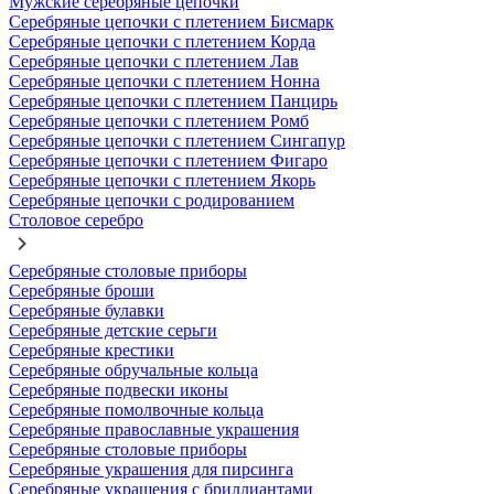
Мужские серебряные цепочки
Серебряные цепочки с плетением Бисмарк
Серебряные цепочки с плетением Корда
Серебряные цепочки с плетением Лав
Серебряные цепочки с плетением Нонна
Серебряные цепочки с плетением Панцирь
Серебряные цепочки с плетением Ромб
Серебряные цепочки с плетением Сингапур
Серебряные цепочки с плетением Фигаро
Серебряные цепочки с плетением Якорь
Серебряные цепочки с родированием
Столовое серебро
Серебряные столовые приборы
Серебряные броши
Серебряные булавки
Серебряные детские серьги
Серебряные крестики
Серебряные обручальные кольца
Серебряные подвески иконы
Серебряные помолвочные кольца
Серебряные православные украшения
Серебряные столовые приборы
Серебряные украшения для пирсинга
Серебряные украшения с бриллиантами