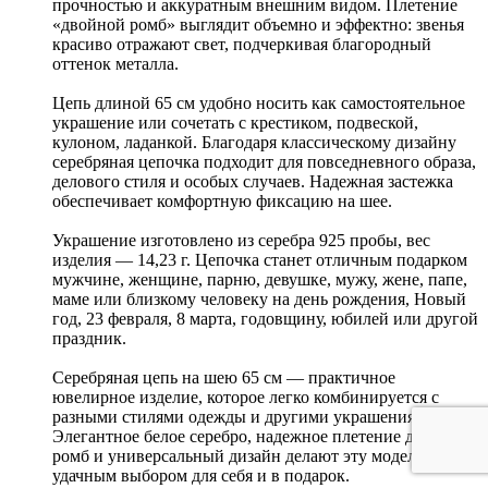
прочностью и аккуратным внешним видом. Плетение
«двойной ромб» выглядит объемно и эффектно: звенья
красиво отражают свет, подчеркивая благородный
оттенок металла.
Цепь длиной 65 см удобно носить как самостоятельное
украшение или сочетать с крестиком, подвеской,
кулоном, ладанкой. Благодаря классическому дизайну
серебряная цепочка подходит для повседневного образа,
делового стиля и особых случаев. Надежная застежка
обеспечивает комфортную фиксацию на шее.
Украшение изготовлено из серебра 925 пробы, вес
изделия — 14,23 г. Цепочка станет отличным подарком
мужчине, женщине, парню, девушке, мужу, жене, папе,
маме или близкому человеку на день рождения, Новый
год, 23 февраля, 8 марта, годовщину, юбилей или другой
праздник.
Серебряная цепь на шею 65 см — практичное
ювелирное изделие, которое легко комбинируется с
разными стилями одежды и другими украшениями.
Элегантное белое серебро, надежное плетение двойной
ромб и универсальный дизайн делают эту модель
удачным выбором для себя и в подарок.