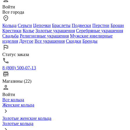
Войти
Все города
Кольца
Серьги
Цепочки
Браслеты
Подвески
Перстни
Броши
Крестики
Колье
Золотые украшения
Серебряные украшения
Свадьба
Религиозные украшения
Мужские ювелирные
изделия
Другое
Все украшения
Скидки
Бренды
Статус заказа
8 (800) 500-07-13
Магазины (22)
Войти
Все кольца
Женские кольца
Золотые женские кольца
Золотые кольца