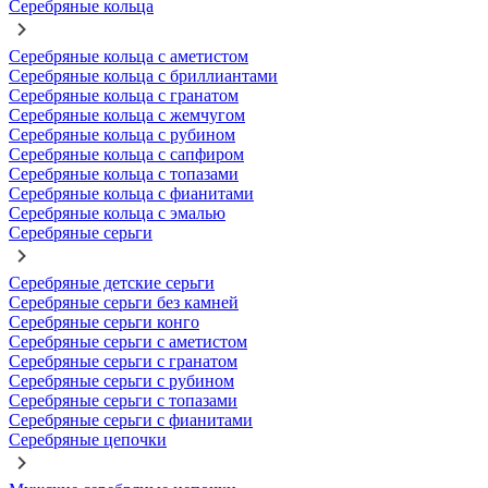
Серебряные кольца
Серебряные кольца с аметистом
Серебряные кольца с бриллиантами
Серебряные кольца с гранатом
Серебряные кольца с жемчугом
Серебряные кольца с рубином
Серебряные кольца с сапфиром
Серебряные кольца с топазами
Серебряные кольца с фианитами
Серебряные кольца с эмалью
Серебряные серьги
Серебряные детские серьги
Серебряные серьги без камней
Серебряные серьги конго
Серебряные серьги с аметистом
Серебряные серьги с гранатом
Серебряные серьги с рубином
Серебряные серьги с топазами
Серебряные серьги с фианитами
Серебряные цепочки