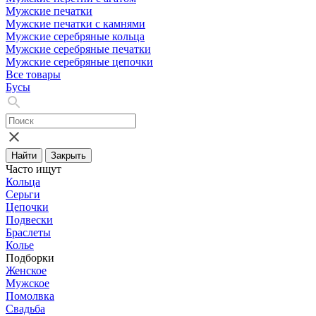
Мужские печатки
Мужские печатки с камнями
Мужские серебряные кольца
Мужские серебряные печатки
Мужские серебряные цепочки
Все товары
Бусы
Найти
Закрыть
Часто ищут
Кольца
Серьги
Цепочки
Подвески
Браслеты
Колье
Подборки
Женское
Мужское
Помолвка
Свадьба