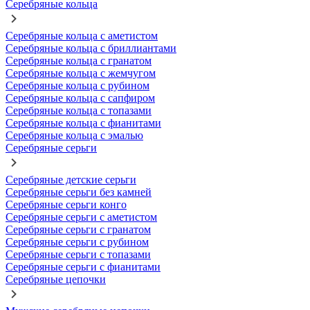
Серебряные кольца
Серебряные кольца с аметистом
Серебряные кольца с бриллиантами
Серебряные кольца с гранатом
Серебряные кольца с жемчугом
Серебряные кольца с рубином
Серебряные кольца с сапфиром
Серебряные кольца с топазами
Серебряные кольца с фианитами
Серебряные кольца с эмалью
Серебряные серьги
Серебряные детские серьги
Серебряные серьги без камней
Серебряные серьги конго
Серебряные серьги с аметистом
Серебряные серьги с гранатом
Серебряные серьги с рубином
Серебряные серьги с топазами
Серебряные серьги с фианитами
Серебряные цепочки