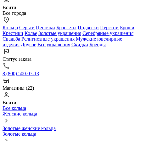
Войти
Все города
Кольца
Серьги
Цепочки
Браслеты
Подвески
Перстни
Броши
Крестики
Колье
Золотые украшения
Серебряные украшения
Свадьба
Религиозные украшения
Мужские ювелирные
изделия
Другое
Все украшения
Скидки
Бренды
Статус заказа
8 (800) 500-07-13
Магазины (22)
Войти
Все кольца
Женские кольца
Золотые женские кольца
Золотые кольца