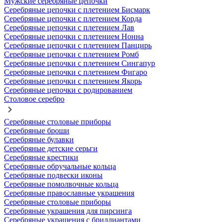
Мужские серебряные цепочки
Серебряные цепочки с плетением Бисмарк
Серебряные цепочки с плетением Корда
Серебряные цепочки с плетением Лав
Серебряные цепочки с плетением Нонна
Серебряные цепочки с плетением Панцирь
Серебряные цепочки с плетением Ромб
Серебряные цепочки с плетением Сингапур
Серебряные цепочки с плетением Фигаро
Серебряные цепочки с плетением Якорь
Серебряные цепочки с родированием
Столовое серебро
Серебряные столовые приборы
Серебряные броши
Серебряные булавки
Серебряные детские серьги
Серебряные крестики
Серебряные обручальные кольца
Серебряные подвески иконы
Серебряные помолвочные кольца
Серебряные православные украшения
Серебряные столовые приборы
Серебряные украшения для пирсинга
Серебряные украшения с бриллиантами