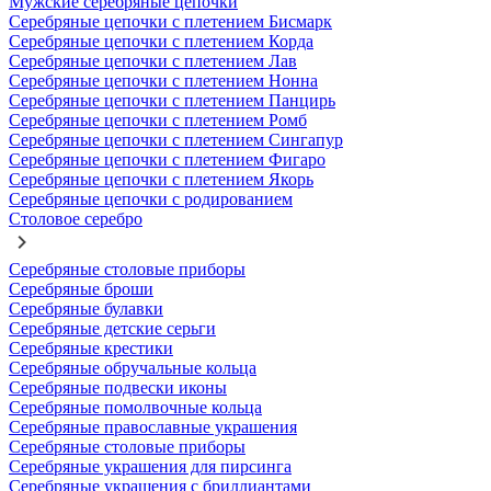
Мужские серебряные цепочки
Серебряные цепочки с плетением Бисмарк
Серебряные цепочки с плетением Корда
Серебряные цепочки с плетением Лав
Серебряные цепочки с плетением Нонна
Серебряные цепочки с плетением Панцирь
Серебряные цепочки с плетением Ромб
Серебряные цепочки с плетением Сингапур
Серебряные цепочки с плетением Фигаро
Серебряные цепочки с плетением Якорь
Серебряные цепочки с родированием
Столовое серебро
Серебряные столовые приборы
Серебряные броши
Серебряные булавки
Серебряные детские серьги
Серебряные крестики
Серебряные обручальные кольца
Серебряные подвески иконы
Серебряные помолвочные кольца
Серебряные православные украшения
Серебряные столовые приборы
Серебряные украшения для пирсинга
Серебряные украшения с бриллиантами