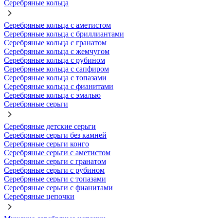
Серебряные кольца
Серебряные кольца с аметистом
Серебряные кольца с бриллиантами
Серебряные кольца с гранатом
Серебряные кольца с жемчугом
Серебряные кольца с рубином
Серебряные кольца с сапфиром
Серебряные кольца с топазами
Серебряные кольца с фианитами
Серебряные кольца с эмалью
Серебряные серьги
Серебряные детские серьги
Серебряные серьги без камней
Серебряные серьги конго
Серебряные серьги с аметистом
Серебряные серьги с гранатом
Серебряные серьги с рубином
Серебряные серьги с топазами
Серебряные серьги с фианитами
Серебряные цепочки