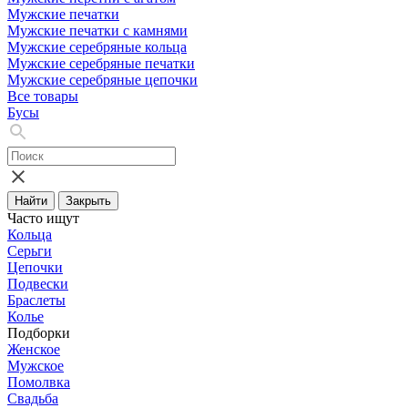
Мужские печатки
Мужские печатки с камнями
Мужские серебряные кольца
Мужские серебряные печатки
Мужские серебряные цепочки
Все товары
Бусы
Найти
Закрыть
Часто ищут
Кольца
Серьги
Цепочки
Подвески
Браслеты
Колье
Подборки
Женское
Мужское
Помолвка
Свадьба