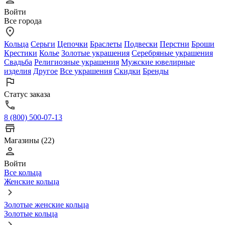
Войти
Все города
Кольца
Серьги
Цепочки
Браслеты
Подвески
Перстни
Броши
Крестики
Колье
Золотые украшения
Серебряные украшения
Свадьба
Религиозные украшения
Мужские ювелирные
изделия
Другое
Все украшения
Скидки
Бренды
Статус заказа
8 (800) 500-07-13
Магазины (22)
Войти
Все кольца
Женские кольца
Золотые женские кольца
Золотые кольца