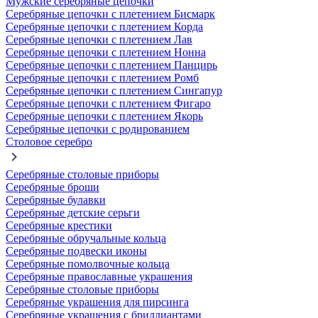
Мужские серебряные цепочки
Серебряные цепочки с плетением Бисмарк
Серебряные цепочки с плетением Корда
Серебряные цепочки с плетением Лав
Серебряные цепочки с плетением Нонна
Серебряные цепочки с плетением Панцирь
Серебряные цепочки с плетением Ромб
Серебряные цепочки с плетением Сингапур
Серебряные цепочки с плетением Фигаро
Серебряные цепочки с плетением Якорь
Серебряные цепочки с родированием
Столовое серебро
Серебряные столовые приборы
Серебряные броши
Серебряные булавки
Серебряные детские серьги
Серебряные крестики
Серебряные обручальные кольца
Серебряные подвески иконы
Серебряные помолвочные кольца
Серебряные православные украшения
Серебряные столовые приборы
Серебряные украшения для пирсинга
Серебряные украшения с бриллиантами