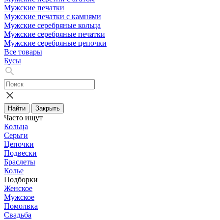
Мужские печатки
Мужские печатки с камнями
Мужские серебряные кольца
Мужские серебряные печатки
Мужские серебряные цепочки
Все товары
Бусы
Найти
Закрыть
Часто ищут
Кольца
Серьги
Цепочки
Подвески
Браслеты
Колье
Подборки
Женское
Мужское
Помолвка
Свадьба