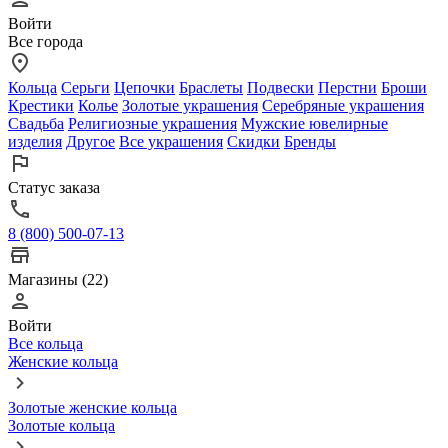
Войти
Все города
Кольца
Серьги
Цепочки
Браслеты
Подвески
Перстни
Броши
Крестики
Колье
Золотые украшения
Серебряные украшения
Свадьба
Религиозные украшения
Мужские ювелирные
изделия
Другое
Все украшения
Скидки
Бренды
Статус заказа
8 (800) 500-07-13
Магазины (22)
Войти
Все кольца
Женские кольца
Золотые женские кольца
Золотые кольца