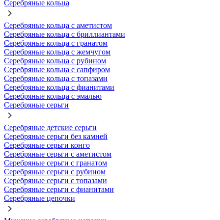
Серебряные кольца
Серебряные кольца с аметистом
Серебряные кольца с бриллиантами
Серебряные кольца с гранатом
Серебряные кольца с жемчугом
Серебряные кольца с рубином
Серебряные кольца с сапфиром
Серебряные кольца с топазами
Серебряные кольца с фианитами
Серебряные кольца с эмалью
Серебряные серьги
Серебряные детские серьги
Серебряные серьги без камней
Серебряные серьги конго
Серебряные серьги с аметистом
Серебряные серьги с гранатом
Серебряные серьги с рубином
Серебряные серьги с топазами
Серебряные серьги с фианитами
Серебряные цепочки