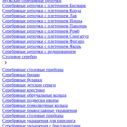
Мужские серебряные цепочки
Серебряные цепочки с плетением Бисмарк
Серебряные цепочки с плетением Корда
Серебряные цепочки с плетением Лав
Серебряные цепочки с плетением Нонна
Серебряные цепочки с плетением Панцирь
Серебряные цепочки с плетением Ромб
Серебряные цепочки с плетением Сингапур
Серебряные цепочки с плетением Фигаро
Серебряные цепочки с плетением Якорь
Серебряные цепочки с родированием
Столовое серебро
Серебряные столовые приборы
Серебряные броши
Серебряные булавки
Серебряные детские серьги
Серебряные крестики
Серебряные обручальные кольца
Серебряные подвески иконы
Серебряные помолвочные кольца
Серебряные православные украшения
Серебряные столовые приборы
Серебряные украшения для пирсинга
Серебряные украшения с бриллиантами