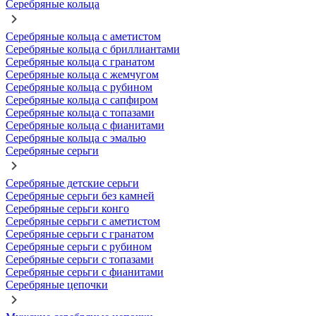
Серебряные кольца
Серебряные кольца с аметистом
Серебряные кольца с бриллиантами
Серебряные кольца с гранатом
Серебряные кольца с жемчугом
Серебряные кольца с рубином
Серебряные кольца с сапфиром
Серебряные кольца с топазами
Серебряные кольца с фианитами
Серебряные кольца с эмалью
Серебряные серьги
Серебряные детские серьги
Серебряные серьги без камней
Серебряные серьги конго
Серебряные серьги с аметистом
Серебряные серьги с гранатом
Серебряные серьги с рубином
Серебряные серьги с топазами
Серебряные серьги с фианитами
Серебряные цепочки