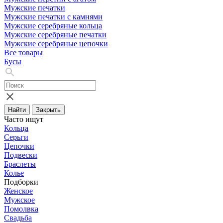
Мужские печатки
Мужские печатки с камнями
Мужские серебряные кольца
Мужские серебряные печатки
Мужские серебряные цепочки
Все товары
Бусы
Найти
Закрыть
Часто ищут
Кольца
Серьги
Цепочки
Подвески
Браслеты
Колье
Подборки
Женское
Мужское
Помолвка
Свадьба