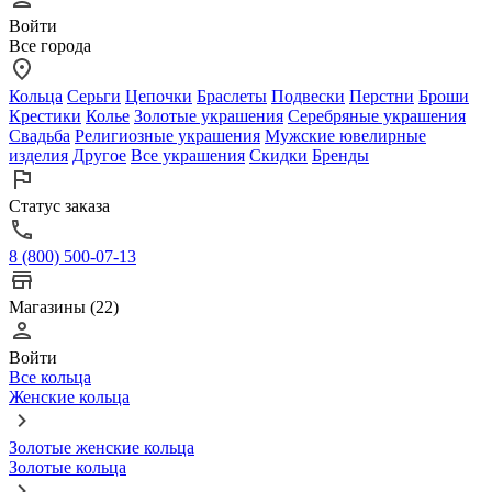
Войти
Все города
Кольца
Серьги
Цепочки
Браслеты
Подвески
Перстни
Броши
Крестики
Колье
Золотые украшения
Серебряные украшения
Свадьба
Религиозные украшения
Мужские ювелирные
изделия
Другое
Все украшения
Скидки
Бренды
Статус заказа
8 (800) 500-07-13
Магазины (22)
Войти
Все кольца
Женские кольца
Золотые женские кольца
Золотые кольца