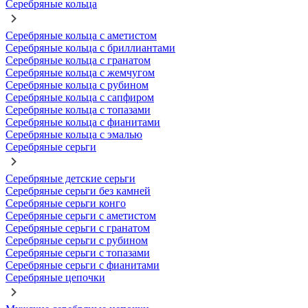
Серебряные кольца
Серебряные кольца с аметистом
Серебряные кольца с бриллиантами
Серебряные кольца с гранатом
Серебряные кольца с жемчугом
Серебряные кольца с рубином
Серебряные кольца с сапфиром
Серебряные кольца с топазами
Серебряные кольца с фианитами
Серебряные кольца с эмалью
Серебряные серьги
Серебряные детские серьги
Серебряные серьги без камней
Серебряные серьги конго
Серебряные серьги с аметистом
Серебряные серьги с гранатом
Серебряные серьги с рубином
Серебряные серьги с топазами
Серебряные серьги с фианитами
Серебряные цепочки