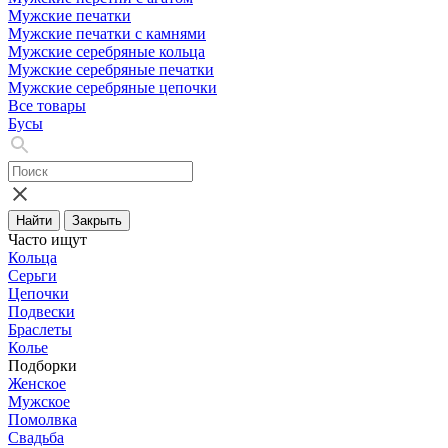
Мужские печатки
Мужские печатки с камнями
Мужские серебряные кольца
Мужские серебряные печатки
Мужские серебряные цепочки
Все товары
Бусы
Найти
Закрыть
Часто ищут
Кольца
Серьги
Цепочки
Подвески
Браслеты
Колье
Подборки
Женское
Мужское
Помолвка
Свадьба