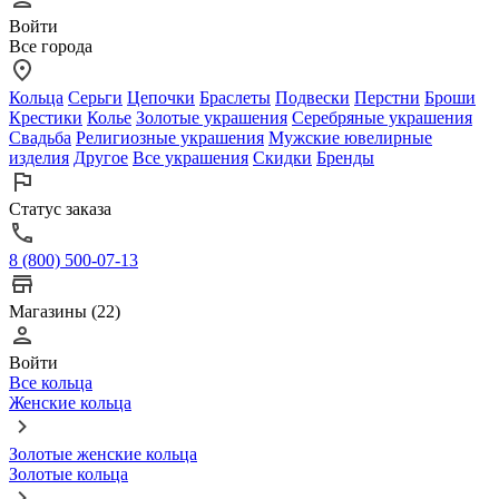
Войти
Все города
Кольца
Серьги
Цепочки
Браслеты
Подвески
Перстни
Броши
Крестики
Колье
Золотые украшения
Серебряные украшения
Свадьба
Религиозные украшения
Мужские ювелирные
изделия
Другое
Все украшения
Скидки
Бренды
Статус заказа
8 (800) 500-07-13
Магазины (22)
Войти
Все кольца
Женские кольца
Золотые женские кольца
Золотые кольца