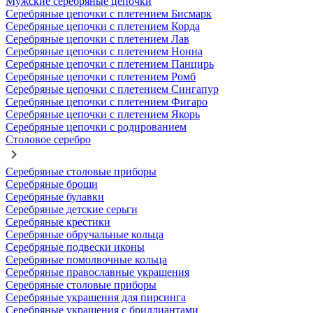
Мужские серебряные цепочки
Серебряные цепочки с плетением Бисмарк
Серебряные цепочки с плетением Корда
Серебряные цепочки с плетением Лав
Серебряные цепочки с плетением Нонна
Серебряные цепочки с плетением Панцирь
Серебряные цепочки с плетением Ромб
Серебряные цепочки с плетением Сингапур
Серебряные цепочки с плетением Фигаро
Серебряные цепочки с плетением Якорь
Серебряные цепочки с родированием
Столовое серебро
Серебряные столовые приборы
Серебряные броши
Серебряные булавки
Серебряные детские серьги
Серебряные крестики
Серебряные обручальные кольца
Серебряные подвески иконы
Серебряные помолвочные кольца
Серебряные православные украшения
Серебряные столовые приборы
Серебряные украшения для пирсинга
Серебряные украшения с бриллиантами