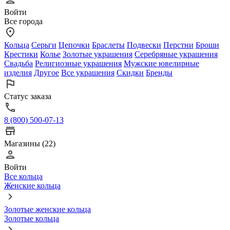
Войти
Все города
Кольца
Серьги
Цепочки
Браслеты
Подвески
Перстни
Броши
Крестики
Колье
Золотые украшения
Серебряные украшения
Свадьба
Религиозные украшения
Мужские ювелирные
изделия
Другое
Все украшения
Скидки
Бренды
Статус заказа
8 (800) 500-07-13
Магазины (22)
Войти
Все кольца
Женские кольца
Золотые женские кольца
Золотые кольца