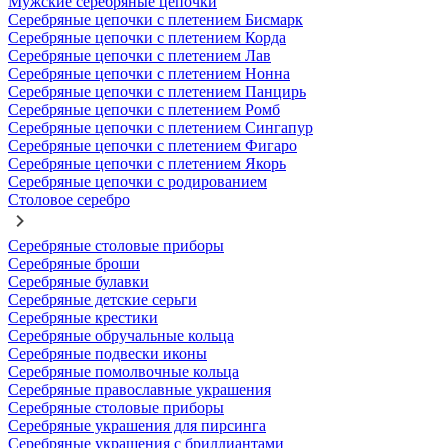
Мужские серебряные цепочки
Серебряные цепочки с плетением Бисмарк
Серебряные цепочки с плетением Корда
Серебряные цепочки с плетением Лав
Серебряные цепочки с плетением Нонна
Серебряные цепочки с плетением Панцирь
Серебряные цепочки с плетением Ромб
Серебряные цепочки с плетением Сингапур
Серебряные цепочки с плетением Фигаро
Серебряные цепочки с плетением Якорь
Серебряные цепочки с родированием
Столовое серебро
Серебряные столовые приборы
Серебряные броши
Серебряные булавки
Серебряные детские серьги
Серебряные крестики
Серебряные обручальные кольца
Серебряные подвески иконы
Серебряные помолвочные кольца
Серебряные православные украшения
Серебряные столовые приборы
Серебряные украшения для пирсинга
Серебряные украшения с бриллиантами