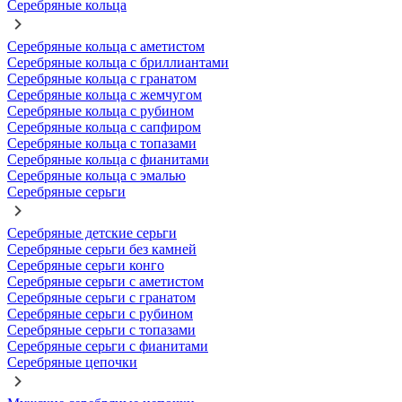
Серебряные кольца
Серебряные кольца с аметистом
Серебряные кольца с бриллиантами
Серебряные кольца с гранатом
Серебряные кольца с жемчугом
Серебряные кольца с рубином
Серебряные кольца с сапфиром
Серебряные кольца с топазами
Серебряные кольца с фианитами
Серебряные кольца с эмалью
Серебряные серьги
Серебряные детские серьги
Серебряные серьги без камней
Серебряные серьги конго
Серебряные серьги с аметистом
Серебряные серьги с гранатом
Серебряные серьги с рубином
Серебряные серьги с топазами
Серебряные серьги с фианитами
Серебряные цепочки