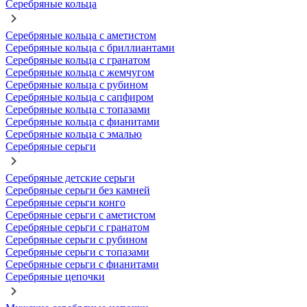
Серебряные кольца
Серебряные кольца с аметистом
Серебряные кольца с бриллиантами
Серебряные кольца с гранатом
Серебряные кольца с жемчугом
Серебряные кольца с рубином
Серебряные кольца с сапфиром
Серебряные кольца с топазами
Серебряные кольца с фианитами
Серебряные кольца с эмалью
Серебряные серьги
Серебряные детские серьги
Серебряные серьги без камней
Серебряные серьги конго
Серебряные серьги с аметистом
Серебряные серьги с гранатом
Серебряные серьги с рубином
Серебряные серьги с топазами
Серебряные серьги с фианитами
Серебряные цепочки