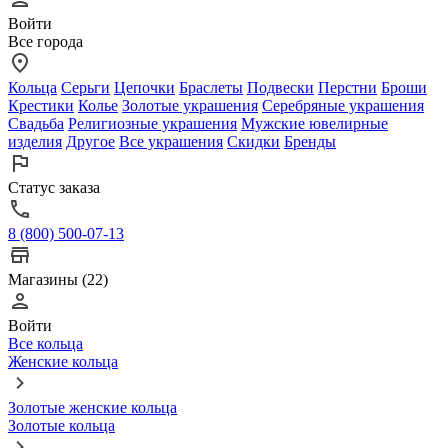
Войти
Все города
Кольца
Серьги
Цепочки
Браслеты
Подвески
Перстни
Броши
Крестики
Колье
Золотые украшения
Серебряные украшения
Свадьба
Религиозные украшения
Мужские ювелирные
изделия
Другое
Все украшения
Скидки
Бренды
Статус заказа
8 (800) 500-07-13
Магазины (22)
Войти
Все кольца
Женские кольца
Золотые женские кольца
Золотые кольца