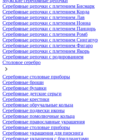
Мужские серебряные цепочки
Серебряные цепочки с плетением Бисмарк
Серебряные цепочки с плетением Корда
Серебряные цепочки с плетением Лав
Серебряные цепочки с плетением Нонна
Серебряные цепочки с плетением Панцирь
Серебряные цепочки с плетением Ромб
Серебряные цепочки с плетением Сингапур
Серебряные цепочки с плетением Фигаро
Серебряные цепочки с плетением Якорь
Серебряные цепочки с родированием
Столовое серебро
Серебряные столовые приборы
Серебряные броши
Серебряные булавки
Серебряные детские серьги
Серебряные крестики
Серебряные обручальные кольца
Серебряные подвески иконы
Серебряные помолвочные кольца
Серебряные православные украшения
Серебряные столовые приборы
Серебряные украшения для пирсинга
Серебряные украшения с бриллиантами