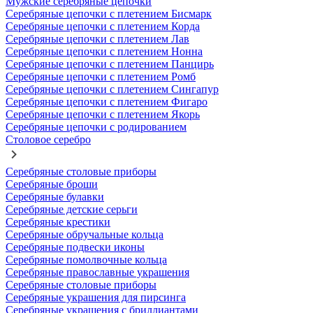
Мужские серебряные цепочки
Серебряные цепочки с плетением Бисмарк
Серебряные цепочки с плетением Корда
Серебряные цепочки с плетением Лав
Серебряные цепочки с плетением Нонна
Серебряные цепочки с плетением Панцирь
Серебряные цепочки с плетением Ромб
Серебряные цепочки с плетением Сингапур
Серебряные цепочки с плетением Фигаро
Серебряные цепочки с плетением Якорь
Серебряные цепочки с родированием
Столовое серебро
Серебряные столовые приборы
Серебряные броши
Серебряные булавки
Серебряные детские серьги
Серебряные крестики
Серебряные обручальные кольца
Серебряные подвески иконы
Серебряные помолвочные кольца
Серебряные православные украшения
Серебряные столовые приборы
Серебряные украшения для пирсинга
Серебряные украшения с бриллиантами