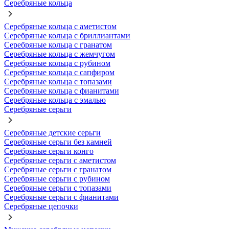
Серебряные кольца
Серебряные кольца с аметистом
Серебряные кольца с бриллиантами
Серебряные кольца с гранатом
Серебряные кольца с жемчугом
Серебряные кольца с рубином
Серебряные кольца с сапфиром
Серебряные кольца с топазами
Серебряные кольца с фианитами
Серебряные кольца с эмалью
Серебряные серьги
Серебряные детские серьги
Серебряные серьги без камней
Серебряные серьги конго
Серебряные серьги с аметистом
Серебряные серьги с гранатом
Серебряные серьги с рубином
Серебряные серьги с топазами
Серебряные серьги с фианитами
Серебряные цепочки