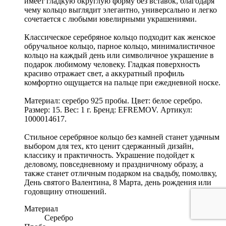
имеет гладкую округлую форму без вставок, благодаря
чему кольцо выглядит элегантно, универсально и легко
сочетается с любыми ювелирными украшениями.
Классическое серебряное кольцо подходит как женское
обручальное кольцо, парное кольцо, минималистичное
кольцо на каждый день или символичное украшение в
подарок любимому человеку. Гладкая поверхность
красиво отражает свет, а аккуратный профиль
комфортно ощущается на пальце при ежедневной носке.
Материал: серебро 925 пробы. Цвет: белое серебро.
Размер: 15. Вес: 1 г. Бренд: EFREMOV. Артикул:
1000014617.
Стильное серебряное кольцо без камней станет удачным
выбором для тех, кто ценит сдержанный дизайн,
классику и практичность. Украшение подойдет к
деловому, повседневному и праздничному образу, а
также станет отличным подарком на свадьбу, помолвку,
День святого Валентина, 8 Марта, день рождения или
годовщину отношений.
Материал
Серебро