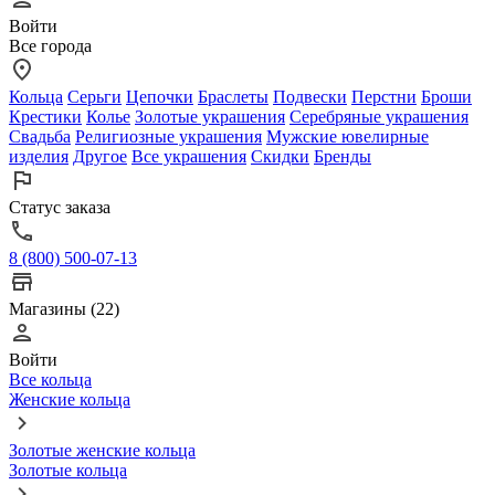
Войти
Все города
Кольца
Серьги
Цепочки
Браслеты
Подвески
Перстни
Броши
Крестики
Колье
Золотые украшения
Серебряные украшения
Свадьба
Религиозные украшения
Мужские ювелирные
изделия
Другое
Все украшения
Скидки
Бренды
Статус заказа
8 (800) 500-07-13
Магазины (22)
Войти
Все кольца
Женские кольца
Золотые женские кольца
Золотые кольца