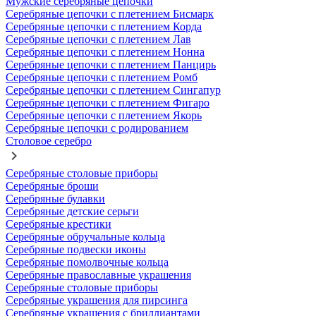
Мужские серебряные цепочки
Серебряные цепочки с плетением Бисмарк
Серебряные цепочки с плетением Корда
Серебряные цепочки с плетением Лав
Серебряные цепочки с плетением Нонна
Серебряные цепочки с плетением Панцирь
Серебряные цепочки с плетением Ромб
Серебряные цепочки с плетением Сингапур
Серебряные цепочки с плетением Фигаро
Серебряные цепочки с плетением Якорь
Серебряные цепочки с родированием
Столовое серебро
Серебряные столовые приборы
Серебряные броши
Серебряные булавки
Серебряные детские серьги
Серебряные крестики
Серебряные обручальные кольца
Серебряные подвески иконы
Серебряные помолвочные кольца
Серебряные православные украшения
Серебряные столовые приборы
Серебряные украшения для пирсинга
Серебряные украшения с бриллиантами