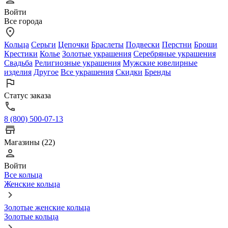
Войти
Все города
Кольца
Серьги
Цепочки
Браслеты
Подвески
Перстни
Броши
Крестики
Колье
Золотые украшения
Серебряные украшения
Свадьба
Религиозные украшения
Мужские ювелирные
изделия
Другое
Все украшения
Скидки
Бренды
Статус заказа
8 (800) 500-07-13
Магазины (22)
Войти
Все кольца
Женские кольца
Золотые женские кольца
Золотые кольца