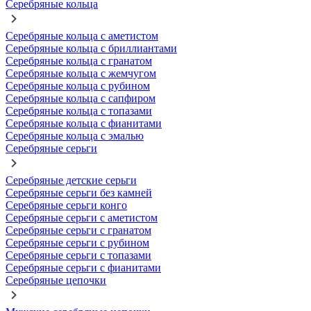
Серебряные кольца
Серебряные кольца с аметистом
Серебряные кольца с бриллиантами
Серебряные кольца с гранатом
Серебряные кольца с жемчугом
Серебряные кольца с рубином
Серебряные кольца с сапфиром
Серебряные кольца с топазами
Серебряные кольца с фианитами
Серебряные кольца с эмалью
Серебряные серьги
Серебряные детские серьги
Серебряные серьги без камней
Серебряные серьги конго
Серебряные серьги с аметистом
Серебряные серьги с гранатом
Серебряные серьги с рубином
Серебряные серьги с топазами
Серебряные серьги с фианитами
Серебряные цепочки