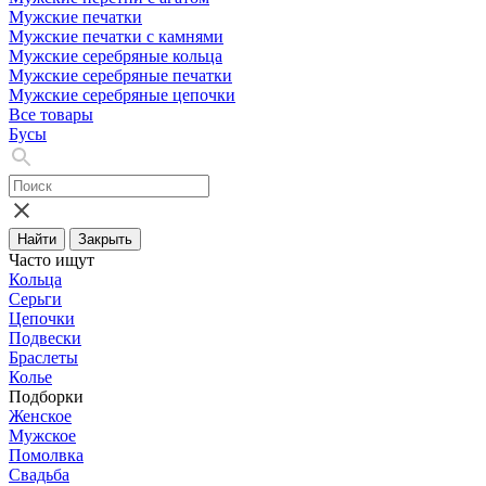
Мужские печатки
Мужские печатки с камнями
Мужские серебряные кольца
Мужские серебряные печатки
Мужские серебряные цепочки
Все товары
Бусы
Найти
Закрыть
Часто ищут
Кольца
Серьги
Цепочки
Подвески
Браслеты
Колье
Подборки
Женское
Мужское
Помолвка
Свадьба