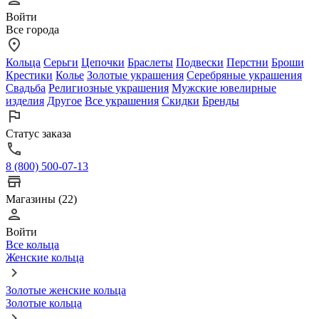
Войти
Все города
Кольца
Серьги
Цепочки
Браслеты
Подвески
Перстни
Броши
Крестики
Колье
Золотые украшения
Серебряные украшения
Свадьба
Религиозные украшения
Мужские ювелирные
изделия
Другое
Все украшения
Скидки
Бренды
Статус заказа
8 (800) 500-07-13
Магазины (22)
Войти
Все кольца
Женские кольца
Золотые женские кольца
Золотые кольца