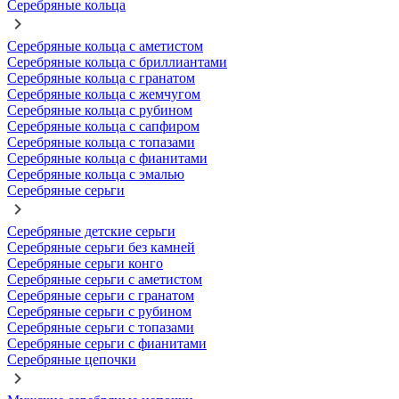
Серебряные кольца
Серебряные кольца с аметистом
Серебряные кольца с бриллиантами
Серебряные кольца с гранатом
Серебряные кольца с жемчугом
Серебряные кольца с рубином
Серебряные кольца с сапфиром
Серебряные кольца с топазами
Серебряные кольца с фианитами
Серебряные кольца с эмалью
Серебряные серьги
Серебряные детские серьги
Серебряные серьги без камней
Серебряные серьги конго
Серебряные серьги с аметистом
Серебряные серьги с гранатом
Серебряные серьги с рубином
Серебряные серьги с топазами
Серебряные серьги с фианитами
Серебряные цепочки