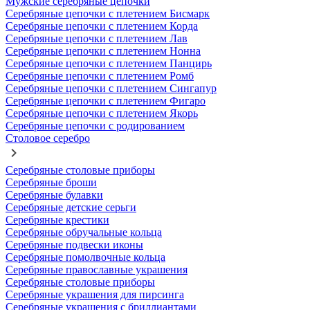
Мужские серебряные цепочки
Серебряные цепочки с плетением Бисмарк
Серебряные цепочки с плетением Корда
Серебряные цепочки с плетением Лав
Серебряные цепочки с плетением Нонна
Серебряные цепочки с плетением Панцирь
Серебряные цепочки с плетением Ромб
Серебряные цепочки с плетением Сингапур
Серебряные цепочки с плетением Фигаро
Серебряные цепочки с плетением Якорь
Серебряные цепочки с родированием
Столовое серебро
Серебряные столовые приборы
Серебряные броши
Серебряные булавки
Серебряные детские серьги
Серебряные крестики
Серебряные обручальные кольца
Серебряные подвески иконы
Серебряные помолвочные кольца
Серебряные православные украшения
Серебряные столовые приборы
Серебряные украшения для пирсинга
Серебряные украшения с бриллиантами