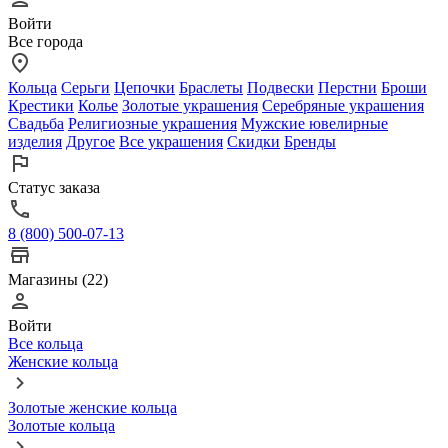
Войти
Все города
Кольца
Серьги
Цепочки
Браслеты
Подвески
Перстни
Броши
Крестики
Колье
Золотые украшения
Серебряные украшения
Свадьба
Религиозные украшения
Мужские ювелирные
изделия
Другое
Все украшения
Скидки
Бренды
Статус заказа
8 (800) 500-07-13
Магазины (22)
Войти
Все кольца
Женские кольца
Золотые женские кольца
Золотые кольца