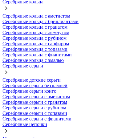
Серебряные кольца
Серебряные кольца с аметистом
Серебряные кольца с бриллиантами
Серебряные кольца с гранатом
Серебряные кольца с жемчугом
Серебряные кольца с рубином
Серебряные кольца с сапфиром
Серебряные кольца с топазами
Серебряные кольца с фианитами
Серебряные кольца с эмалью
Серебряные серьги
Серебряные детские серьги
Серебряные серьги без камней
Серебряные серьги конго
Серебряные серьги с аметистом
Серебряные серьги с гранатом
Серебряные серьги с рубином
Серебряные серьги с топазами
Серебряные серьги с фианитами
Серебряные цепочки