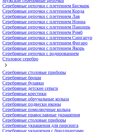
Мужские серебряные цепочки
Серебряные цепочки с плетением Бисмарк
Серебряные цепочки с плетением Корда
Серебряные цепочки с плетением Лав
Серебряные цепочки с плетением Нонна
Серебряные цепочки с плетением Панцирь
Серебряные цепочки с плетением Ромб
Серебряные цепочки с плетением Сингапур
Серебряные цепочки с плетением Фигаро
Серебряные цепочки с плетением Якорь
Серебряные цепочки с родированием
Столовое серебро
Серебряные столовые приборы
Серебряные броши
Серебряные булавки
Серебряные детские серьги
Серебряные крестики
Серебряные обручальные кольца
Серебряные подвески иконы
Серебряные помолвочные кольца
Серебряные православные украшения
Серебряные столовые приборы
Серебряные украшения для пирсинга
Серебряные украшения с бриллиантами