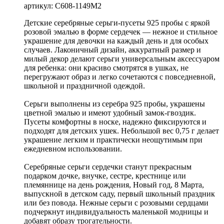
артикул: С608-1149М2
Детские серебряные серьги-пусеты 925 пробы с яркой
розовой эмалью в форме сердечек — нежное и стильное
украшение для девочки на каждый день и для особых
случаев. Лаконичный дизайн, аккуратный размер и
милый декор делают серьги универсальным аксессуаром
для ребенка: они красиво смотрятся в ушках, не
перегружают образ и легко сочетаются с повседневной,
школьной и праздничной одеждой.
Серьги выполнены из серебра 925 пробы, украшены
цветной эмалью и имеют удобный замок-гвоздик.
Пусеты комфортны в носке, надежно фиксируются и
подходят для детских ушек. Небольшой вес 0,75 г делает
украшение легким и практически неощутимым при
ежедневном использовании.
Серебряные серьги сердечки станут прекрасным
подарком дочке, внучке, сестре, крестнице или
племяннице на день рождения, Новый год, 8 Марта,
выпускной в детском саду, первый школьный праздник
или без повода. Нежные серьги с розовыми сердцами
подчеркнут индивидуальность маленькой модницы и
добавят образу трогательности.