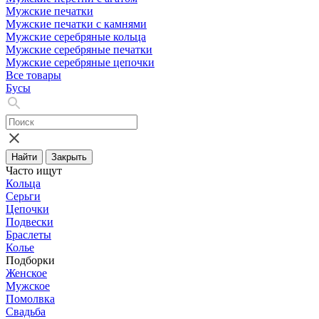
Мужские печатки
Мужские печатки с камнями
Мужские серебряные кольца
Мужские серебряные печатки
Мужские серебряные цепочки
Все товары
Бусы
Найти
Закрыть
Часто ищут
Кольца
Серьги
Цепочки
Подвески
Браслеты
Колье
Подборки
Женское
Мужское
Помолвка
Свадьба