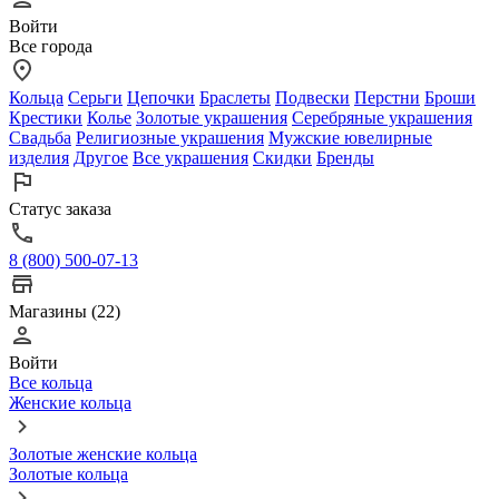
Войти
Все города
Кольца
Серьги
Цепочки
Браслеты
Подвески
Перстни
Броши
Крестики
Колье
Золотые украшения
Серебряные украшения
Свадьба
Религиозные украшения
Мужские ювелирные
изделия
Другое
Все украшения
Скидки
Бренды
Статус заказа
8 (800) 500-07-13
Магазины (22)
Войти
Все кольца
Женские кольца
Золотые женские кольца
Золотые кольца