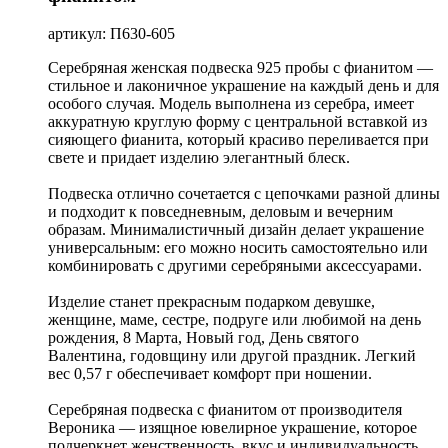
артикул: П630-605
Серебряная женская подвеска 925 пробы с фианитом —
стильное и лаконичное украшение на каждый день и для
особого случая. Модель выполнена из серебра, имеет
аккуратную круглую форму с центральной вставкой из
сияющего фианита, который красиво переливается при
свете и придает изделию элегантный блеск.
Подвеска отлично сочетается с цепочками разной длины
и подходит к повседневным, деловым и вечерним
образам. Минималистичный дизайн делает украшение
универсальным: его можно носить самостоятельно или
комбинировать с другими серебряными аксессуарами.
Изделие станет прекрасным подарком девушке,
женщине, маме, сестре, подруге или любимой на день
рождения, 8 Марта, Новый год, День святого
Валентина, годовщину или другой праздник. Легкий
вес 0,57 г обеспечивает комфорт при ношении.
Серебряная подвеска с фианитом от производителя
Вероника — изящное ювелирное украшение, которое
подчеркнет женственность, вкус и индивидуальность.