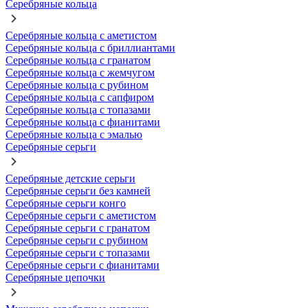
Серебряные кольца
Серебряные кольца с аметистом
Серебряные кольца с бриллиантами
Серебряные кольца с гранатом
Серебряные кольца с жемчугом
Серебряные кольца с рубином
Серебряные кольца с сапфиром
Серебряные кольца с топазами
Серебряные кольца с фианитами
Серебряные кольца с эмалью
Серебряные серьги
Серебряные детские серьги
Серебряные серьги без камней
Серебряные серьги конго
Серебряные серьги с аметистом
Серебряные серьги с гранатом
Серебряные серьги с рубином
Серебряные серьги с топазами
Серебряные серьги с фианитами
Серебряные цепочки