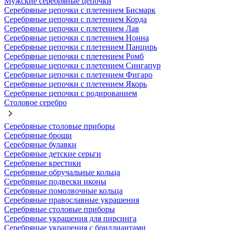
Мужские серебряные цепочки
Серебряные цепочки с плетением Бисмарк
Серебряные цепочки с плетением Корда
Серебряные цепочки с плетением Лав
Серебряные цепочки с плетением Нонна
Серебряные цепочки с плетением Панцирь
Серебряные цепочки с плетением Ромб
Серебряные цепочки с плетением Сингапур
Серебряные цепочки с плетением Фигаро
Серебряные цепочки с плетением Якорь
Серебряные цепочки с родированием
Столовое серебро
Серебряные столовые приборы
Серебряные броши
Серебряные булавки
Серебряные детские серьги
Серебряные крестики
Серебряные обручальные кольца
Серебряные подвески иконы
Серебряные помолвочные кольца
Серебряные православные украшения
Серебряные столовые приборы
Серебряные украшения для пирсинга
Серебряные украшения с бриллиантами