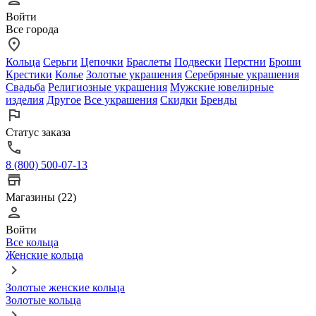
Войти
Все города
Кольца
Серьги
Цепочки
Браслеты
Подвески
Перстни
Броши
Крестики
Колье
Золотые украшения
Серебряные украшения
Свадьба
Религиозные украшения
Мужские ювелирные
изделия
Другое
Все украшения
Скидки
Бренды
Статус заказа
8 (800) 500-07-13
Магазины (22)
Войти
Все кольца
Женские кольца
Золотые женские кольца
Золотые кольца