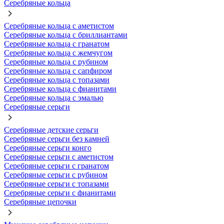
Серебряные кольца
Серебряные кольца с аметистом
Серебряные кольца с бриллиантами
Серебряные кольца с гранатом
Серебряные кольца с жемчугом
Серебряные кольца с рубином
Серебряные кольца с сапфиром
Серебряные кольца с топазами
Серебряные кольца с фианитами
Серебряные кольца с эмалью
Серебряные серьги
Серебряные детские серьги
Серебряные серьги без камней
Серебряные серьги конго
Серебряные серьги с аметистом
Серебряные серьги с гранатом
Серебряные серьги с рубином
Серебряные серьги с топазами
Серебряные серьги с фианитами
Серебряные цепочки