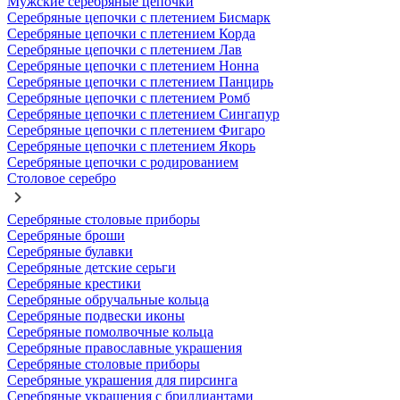
Мужские серебряные цепочки
Серебряные цепочки с плетением Бисмарк
Серебряные цепочки с плетением Корда
Серебряные цепочки с плетением Лав
Серебряные цепочки с плетением Нонна
Серебряные цепочки с плетением Панцирь
Серебряные цепочки с плетением Ромб
Серебряные цепочки с плетением Сингапур
Серебряные цепочки с плетением Фигаро
Серебряные цепочки с плетением Якорь
Серебряные цепочки с родированием
Столовое серебро
Серебряные столовые приборы
Серебряные броши
Серебряные булавки
Серебряные детские серьги
Серебряные крестики
Серебряные обручальные кольца
Серебряные подвески иконы
Серебряные помолвочные кольца
Серебряные православные украшения
Серебряные столовые приборы
Серебряные украшения для пирсинга
Серебряные украшения с бриллиантами