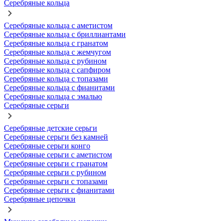
Серебряные кольца
Серебряные кольца с аметистом
Серебряные кольца с бриллиантами
Серебряные кольца с гранатом
Серебряные кольца с жемчугом
Серебряные кольца с рубином
Серебряные кольца с сапфиром
Серебряные кольца с топазами
Серебряные кольца с фианитами
Серебряные кольца с эмалью
Серебряные серьги
Серебряные детские серьги
Серебряные серьги без камней
Серебряные серьги конго
Серебряные серьги с аметистом
Серебряные серьги с гранатом
Серебряные серьги с рубином
Серебряные серьги с топазами
Серебряные серьги с фианитами
Серебряные цепочки