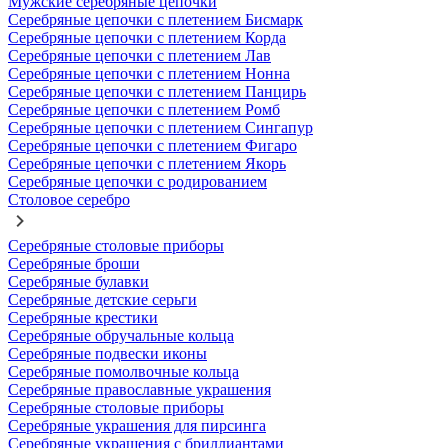
Мужские серебряные цепочки
Серебряные цепочки с плетением Бисмарк
Серебряные цепочки с плетением Корда
Серебряные цепочки с плетением Лав
Серебряные цепочки с плетением Нонна
Серебряные цепочки с плетением Панцирь
Серебряные цепочки с плетением Ромб
Серебряные цепочки с плетением Сингапур
Серебряные цепочки с плетением Фигаро
Серебряные цепочки с плетением Якорь
Серебряные цепочки с родированием
Столовое серебро
Серебряные столовые приборы
Серебряные броши
Серебряные булавки
Серебряные детские серьги
Серебряные крестики
Серебряные обручальные кольца
Серебряные подвески иконы
Серебряные помолвочные кольца
Серебряные православные украшения
Серебряные столовые приборы
Серебряные украшения для пирсинга
Серебряные украшения с бриллиантами