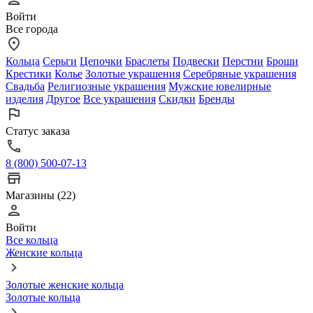
Войти
Все города
Кольца
Серьги
Цепочки
Браслеты
Подвески
Перстни
Броши
Крестики
Колье
Золотые украшения
Серебряные украшения
Свадьба
Религиозные украшения
Мужские ювелирные
изделия
Другое
Все украшения
Скидки
Бренды
Статус заказа
8 (800) 500-07-13
Магазины (22)
Войти
Все кольца
Женские кольца
Золотые женские кольца
Золотые кольца