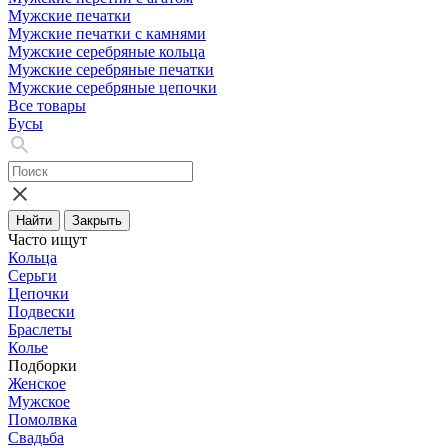
Мужские печатки
Мужские печатки с камнями
Мужские серебряные кольца
Мужские серебряные печатки
Мужские серебряные цепочки
Все товары
Бусы
Найти
Закрыть
Часто ищут
Кольца
Серьги
Цепочки
Подвески
Браслеты
Колье
Подборки
Женское
Мужское
Помолвка
Свадьба