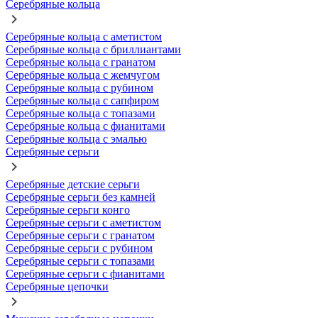
Серебряные кольца
Серебряные кольца с аметистом
Серебряные кольца с бриллиантами
Серебряные кольца с гранатом
Серебряные кольца с жемчугом
Серебряные кольца с рубином
Серебряные кольца с сапфиром
Серебряные кольца с топазами
Серебряные кольца с фианитами
Серебряные кольца с эмалью
Серебряные серьги
Серебряные детские серьги
Серебряные серьги без камней
Серебряные серьги конго
Серебряные серьги с аметистом
Серебряные серьги с гранатом
Серебряные серьги с рубином
Серебряные серьги с топазами
Серебряные серьги с фианитами
Серебряные цепочки