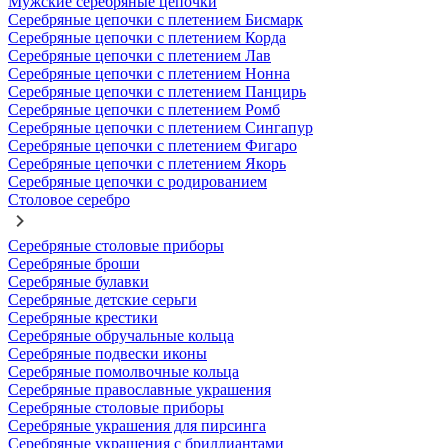
Мужские серебряные цепочки
Серебряные цепочки с плетением Бисмарк
Серебряные цепочки с плетением Корда
Серебряные цепочки с плетением Лав
Серебряные цепочки с плетением Нонна
Серебряные цепочки с плетением Панцирь
Серебряные цепочки с плетением Ромб
Серебряные цепочки с плетением Сингапур
Серебряные цепочки с плетением Фигаро
Серебряные цепочки с плетением Якорь
Серебряные цепочки с родированием
Столовое серебро
Серебряные столовые приборы
Серебряные броши
Серебряные булавки
Серебряные детские серьги
Серебряные крестики
Серебряные обручальные кольца
Серебряные подвески иконы
Серебряные помолвочные кольца
Серебряные православные украшения
Серебряные столовые приборы
Серебряные украшения для пирсинга
Серебряные украшения с бриллиантами