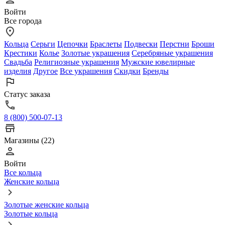
Войти
Все города
Кольца
Серьги
Цепочки
Браслеты
Подвески
Перстни
Броши
Крестики
Колье
Золотые украшения
Серебряные украшения
Свадьба
Религиозные украшения
Мужские ювелирные
изделия
Другое
Все украшения
Скидки
Бренды
Статус заказа
8 (800) 500-07-13
Магазины (22)
Войти
Все кольца
Женские кольца
Золотые женские кольца
Золотые кольца