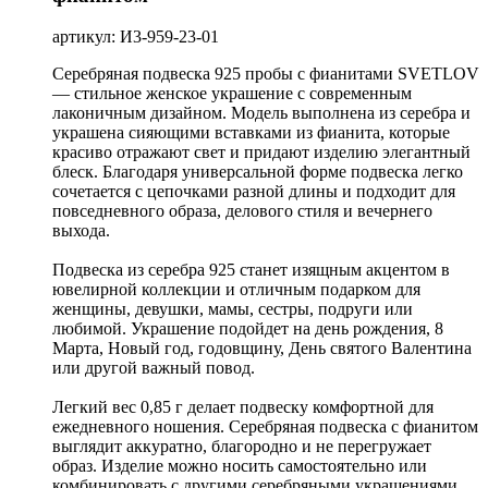
артикул: И3-959-23-01
Серебряная подвеска 925 пробы с фианитами SVETLOV
— стильное женское украшение с современным
лаконичным дизайном. Модель выполнена из серебра и
украшена сияющими вставками из фианита, которые
красиво отражают свет и придают изделию элегантный
блеск. Благодаря универсальной форме подвеска легко
сочетается с цепочками разной длины и подходит для
повседневного образа, делового стиля и вечернего
выхода.
Подвеска из серебра 925 станет изящным акцентом в
ювелирной коллекции и отличным подарком для
женщины, девушки, мамы, сестры, подруги или
любимой. Украшение подойдет на день рождения, 8
Марта, Новый год, годовщину, День святого Валентина
или другой важный повод.
Легкий вес 0,85 г делает подвеску комфортной для
ежедневного ношения. Серебряная подвеска с фианитом
выглядит аккуратно, благородно и не перегружает
образ. Изделие можно носить самостоятельно или
комбинировать с другими серебряными украшениями.