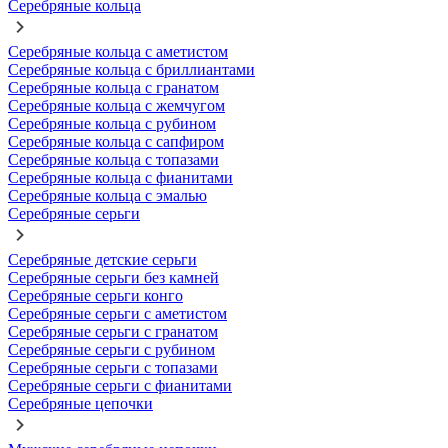
Серебряные кольца
Серебряные кольца с аметистом
Серебряные кольца с бриллиантами
Серебряные кольца с гранатом
Серебряные кольца с жемчугом
Серебряные кольца с рубином
Серебряные кольца с сапфиром
Серебряные кольца с топазами
Серебряные кольца с фианитами
Серебряные кольца с эмалью
Серебряные серьги
Серебряные детские серьги
Серебряные серьги без камней
Серебряные серьги конго
Серебряные серьги с аметистом
Серебряные серьги с гранатом
Серебряные серьги с рубином
Серебряные серьги с топазами
Серебряные серьги с фианитами
Серебряные цепочки