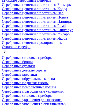
Мужские серебряные цепочки
Серебряные цепочки с плетением Бисмарк
Серебряные цепочки с плетением Корда
Серебряные цепочки с плетением Лав
Серебряные цепочки с плетением Нонна
Серебряные цепочки с плетением Панцирь
Серебряные цепочки с плетением Ромб
Серебряные цепочки с плетением Сингапур
Серебряные цепочки с плетением Фигаро
Серебряные цепочки с плетением Якорь
Серебряные цепочки с родированием
Столовое серебро
Серебряные столовые приборы
Серебряные броши
Серебряные булавки
Серебряные детские серьги
Серебряные крестики
Серебряные обручальные кольца
Серебряные подвески иконы
Серебряные помолвочные кольца
Серебряные православные украшения
Серебряные столовые приборы
Серебряные украшения для пирсинга
Серебряные украшения с бриллиантами