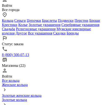
Войти
Все города
Кольца
Серьги
Цепочки
Браслеты
Подвески
Перстни
Броши
Крестики
Колье
Золотые украшения
Серебряные украшения
Свадьба
Религиозные украшения
Мужские ювелирные
изделия
Другое
Все украшения
Скидки
Бренды
Статус заказа
8 (800) 500-07-13
Магазины (22)
Войти
Все кольца
Женские кольца
Золотые женские кольца
Золотые кольца