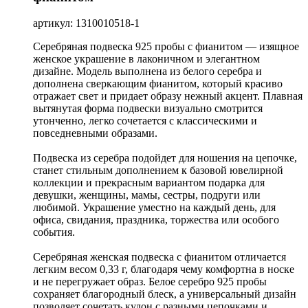
артикул: 1310010518-1
Серебряная подвеска 925 пробы с фианитом — изящное
женское украшение в лаконичном и элегантном
дизайне. Модель выполнена из белого серебра и
дополнена сверкающим фианитом, который красиво
отражает свет и придает образу нежный акцент. Плавная
вытянутая форма подвески визуально смотрится
утонченно, легко сочетается с классическими и
повседневными образами.
Подвеска из серебра подойдет для ношения на цепочке,
станет стильным дополнением к базовой ювелирной
коллекции и прекрасным вариантом подарка для
девушки, женщины, мамы, сестры, подруги или
любимой. Украшение уместно на каждый день, для
офиса, свидания, праздника, торжества или особого
события.
Серебряная женская подвеска с фианитом отличается
легким весом 0,33 г, благодаря чему комфортна в носке
и не перегружает образ. Белое серебро 925 пробы
сохраняет благородный блеск, а универсальный дизайн
позволяет сочетать кулон с разными цепочками и