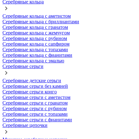
Серебряные кольца
Серебряные кольца с аметистом
Серебряные кольца с бриллиантами
Серебряные кольца с гранатом
Серебряные кольца с жемчугом
Серебряные кольца с рубином
Серебряные кольца с сапфиром
Серебряные кольца с топазами
Серебряные кольца с фианитами
Серебряные кольца с эмалью
Серебряные серьги
Серебряные детские серьги
Серебряные серьги без камней
Серебряные серьги конго
Серебряные серьги с аметистом
Серебряные серьги с гранатом
Серебряные серьги с рубином
Серебряные серьги с топазами
Серебряные серьги с фианитами
Серебряные цепочки