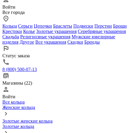
Войти
Все города
Кольца
Серьги
Цепочки
Браслеты
Подвески
Перстни
Броши
Крестики
Колье
Золотые украшения
Серебряные украшения
Свадьба
Религиозные украшения
Мужские ювелирные
изделия
Другое
Все украшения
Скидки
Бренды
Статус заказа
8 (800) 500-07-13
Магазины (22)
Войти
Все кольца
Женские кольца
Золотые женские кольца
Золотые кольца