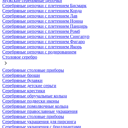
Мужские серебряные цепочки
Серебряные цепочки с плетением Бисмарк
Серебряные цепочки с плетением Корда
Серебряные цепочки с плетением Лав
Серебряные цепочки с плетением Нонна
Серебряные цепочки с плетением Панцирь
Серебряные цепочки с плетением Ромб
Серебряные цепочки с плетением Сингапур
Серебряные цепочки с плетением Фигаро
Серебряные цепочки с плетением Якорь
Серебряные цепочки с родированием
Столовое серебро
Серебряные столовые приборы
Серебряные броши
Серебряные булавки
Серебряные детские серьги
Серебряные крестики
Серебряные обручальные кольца
Серебряные подвески иконы
Серебряные помолвочные кольца
Серебряные православные украшения
Серебряные столовые приборы
Серебряные украшения для пирсинга
Серебряные украшения с бриллиантами