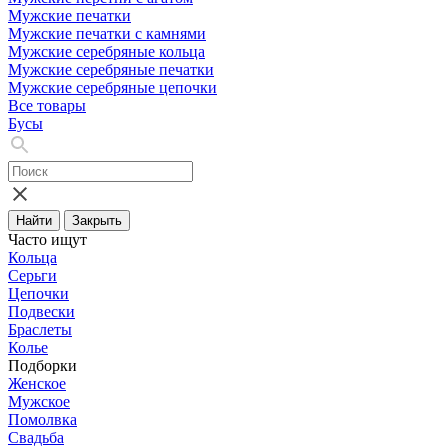
Мужские печатки
Мужские печатки с камнями
Мужские серебряные кольца
Мужские серебряные печатки
Мужские серебряные цепочки
Все товары
Бусы
Найти
Закрыть
Часто ищут
Кольца
Серьги
Цепочки
Подвески
Браслеты
Колье
Подборки
Женское
Мужское
Помолвка
Свадьба