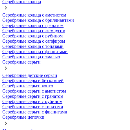
Серебряные кольца
Серебряные кольца с аметистом
Серебряные кольца с бриллиантами
Серебряные кольца с гранатом
Серебряные кольца с жемчугом
Серебряные кольца с рубином
Серебряные кольца с сапфиром
Серебряные кольца с топазами
Серебряные кольца с фианитами
Серебряные кольца с эмалью
Серебряные серьги
Серебряные детские серьги
Серебряные серьги без камней
Серебряные серьги конго
Серебряные серьги с аметистом
Серебряные серьги с гранатом
Серебряные серьги с рубином
Серебряные серьги с топазами
Серебряные серьги с фианитами
Серебряные цепочки