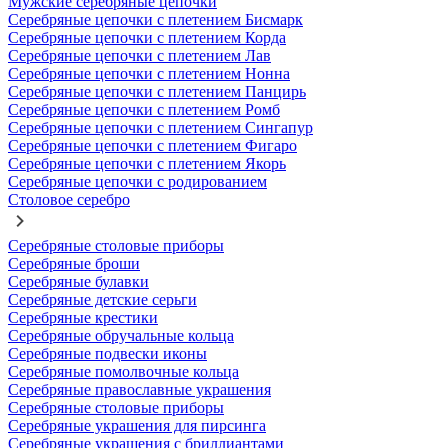
Мужские серебряные цепочки
Серебряные цепочки с плетением Бисмарк
Серебряные цепочки с плетением Корда
Серебряные цепочки с плетением Лав
Серебряные цепочки с плетением Нонна
Серебряные цепочки с плетением Панцирь
Серебряные цепочки с плетением Ромб
Серебряные цепочки с плетением Сингапур
Серебряные цепочки с плетением Фигаро
Серебряные цепочки с плетением Якорь
Серебряные цепочки с родированием
Столовое серебро
Серебряные столовые приборы
Серебряные броши
Серебряные булавки
Серебряные детские серьги
Серебряные крестики
Серебряные обручальные кольца
Серебряные подвески иконы
Серебряные помолвочные кольца
Серебряные православные украшения
Серебряные столовые приборы
Серебряные украшения для пирсинга
Серебряные украшения с бриллиантами