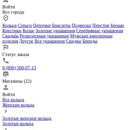
Войти
Все города
Кольца
Серьги
Цепочки
Браслеты
Подвески
Перстни
Броши
Крестики
Колье
Золотые украшения
Серебряные украшения
Свадьба
Религиозные украшения
Мужские ювелирные
изделия
Другое
Все украшения
Скидки
Бренды
Статус заказа
8 (800) 500-07-13
Магазины (22)
Войти
Все кольца
Женские кольца
Золотые женские кольца
Золотые кольца