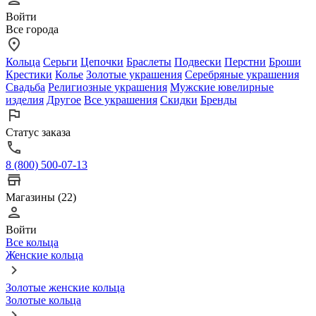
Войти
Все города
Кольца
Серьги
Цепочки
Браслеты
Подвески
Перстни
Броши
Крестики
Колье
Золотые украшения
Серебряные украшения
Свадьба
Религиозные украшения
Мужские ювелирные
изделия
Другое
Все украшения
Скидки
Бренды
Статус заказа
8 (800) 500-07-13
Магазины (22)
Войти
Все кольца
Женские кольца
Золотые женские кольца
Золотые кольца