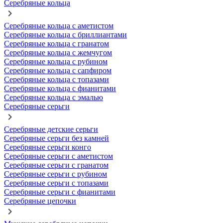
Серебряные кольца
Серебряные кольца с аметистом
Серебряные кольца с бриллиантами
Серебряные кольца с гранатом
Серебряные кольца с жемчугом
Серебряные кольца с рубином
Серебряные кольца с сапфиром
Серебряные кольца с топазами
Серебряные кольца с фианитами
Серебряные кольца с эмалью
Серебряные серьги
Серебряные детские серьги
Серебряные серьги без камней
Серебряные серьги конго
Серебряные серьги с аметистом
Серебряные серьги с гранатом
Серебряные серьги с рубином
Серебряные серьги с топазами
Серебряные серьги с фианитами
Серебряные цепочки