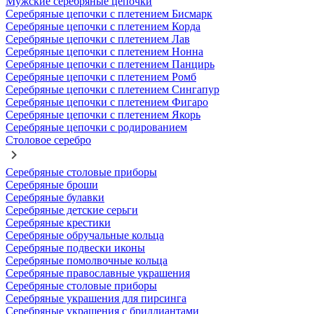
Мужские серебряные цепочки
Серебряные цепочки с плетением Бисмарк
Серебряные цепочки с плетением Корда
Серебряные цепочки с плетением Лав
Серебряные цепочки с плетением Нонна
Серебряные цепочки с плетением Панцирь
Серебряные цепочки с плетением Ромб
Серебряные цепочки с плетением Сингапур
Серебряные цепочки с плетением Фигаро
Серебряные цепочки с плетением Якорь
Серебряные цепочки с родированием
Столовое серебро
Серебряные столовые приборы
Серебряные броши
Серебряные булавки
Серебряные детские серьги
Серебряные крестики
Серебряные обручальные кольца
Серебряные подвески иконы
Серебряные помолвочные кольца
Серебряные православные украшения
Серебряные столовые приборы
Серебряные украшения для пирсинга
Серебряные украшения с бриллиантами